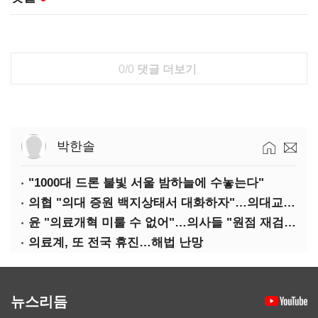
0/0
댓글 더보기
박한솔
"1000대 드론 불빛 서울 밤하늘에 수놓는다"
의협 "의대 증원 백지상태서 대화하자"…의대교수, 집단 휴진
윤 "의료개혁 미룰 수 없어"…의사들 "원점 재검토"
의료계, 또 전국 휴진…해법 난망
뉴스리듬