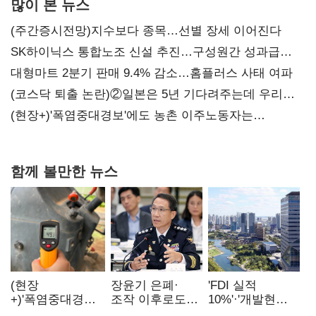
많이 본 뉴스
(주간증시전망)지수보다 종목…선별 장세 이어진다
SK하이닉스 통합노조 신설 추진…구성원간 성과급
불만 확산
대형마트 2분기 판매 9.4% 감소…홈플러스 사태 여파
(코스닥 퇴출 논란)②일본은 5년 기다려주는데 우리는
당장 퇴출?…시간만으론 부족한 코스닥 구하기
(현장+)'폭염중대경보'에도 농촌 이주노동자는
강행군…'야외작업 중지' 권고도 무시
함께 볼만한 뉴스
(현장
장윤기 은폐·
'FDI 실적
+)'폭염중대경보'
조작 이후로도
10%'·'개발현안
에도 농촌
정보유출·
산적'…