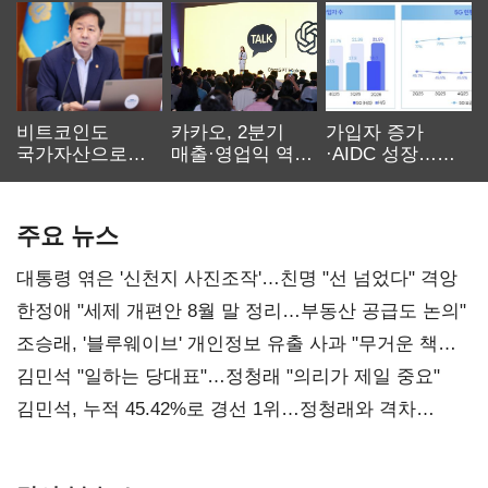
비트코인도
카카오, 2분기
가입자 증가
국가자산으로…'
매출·영업익 역대
·AIDC 성장…
보관·평가·처분'
최대…에이전트
SKT 2분기 성장
기준은 숙제
AI 수익화 관건
본궤도
주요 뉴스
대통령 엮은 '신천지 사진조작'…친명 "선 넘었다" 격앙
한정애 "세제 개편안 8월 말 정리…부동산 공급도 논의"
조승래, '블루웨이브' 개인정보 유출 사과 "무거운 책임
통감"
김민석 "일하는 당대표"…정청래 "의리가 제일 중요"
김민석, 누적 45.42%로 경선 1위…정청래와 격차
0.86%p(2보)