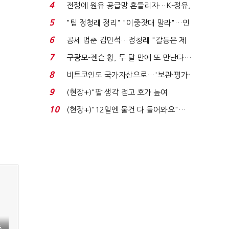
는 추가투표 때리기...
4
전쟁에 원유 공급망 흔들리자…K-정유,
에너지안보 핵심...
5
"팀 정청래 정리" "이중잣대 말라"…민
주 최고위원 계파 다...
6
공세 멈춘 김민석…정청래 "갈등은 제
가 수습"
7
구광모-젠슨 황, 두 달 만에 또 만난다…
로봇·AI 등 논...
8
비트코인도 국가자산으로…'보관·평가·
처분' 기준은 ...
9
(현장+)"팔 생각 접고 호가 높여
요"…'덜 똘똘한 한 채' 20...
10
(현장+)"12일엔 물건 다 들어와요"…
빈 매대 채우며 문 연 ...
주