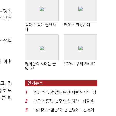
의료행위
면 보건
집다운 집이 필요하
편의점 전성시대
다
료 재난
된 이후
영화관의 시대는 끝
"CD로 구워오세요"
났다?
고, 경
인기뉴스
을 해도
1
김민석 "경선갈등 완전 제로 노력"…정
도를 취
청래 "반명 공세 사...
2
전국 기름값 12주 연속 하락…서울 휘
발윳값 1909원...
3
'정청래 책임론' 꺼낸 친명계…친청계