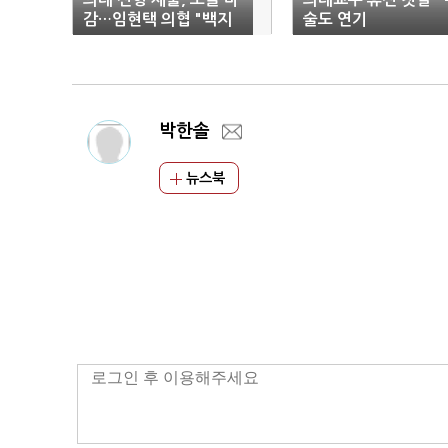
감…임현택 의협 "백지
술도 연기
화"
박한솔
뉴스북