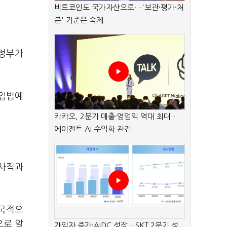
비트코인도 국가자산으로…'보관·평가·처
분' 기준은 숙제
 정부가
 입법예
카카오, 2분기 매출·영업익 역대 최대…
에이전트 AI 수익화 관건
 사직과
전국적으
으로 알
가입자 증가·AIDC 성장…SKT 2분기 성