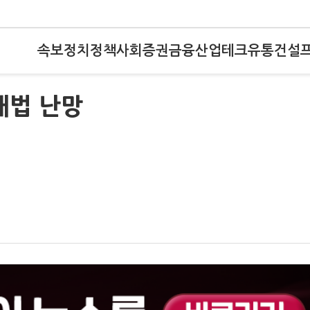
속보
정치
정책
사회
증권
금융
산업
테크
유통
건설
해법 난망