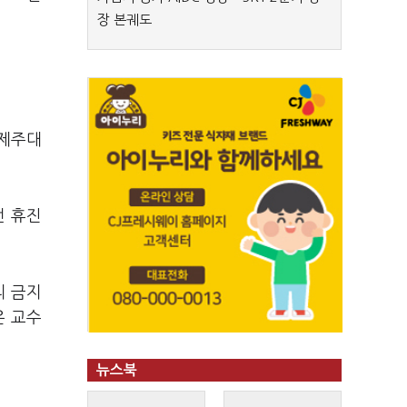
장 본궤도
 제주대
번 휴진
리 금지
은 교수
뉴스북