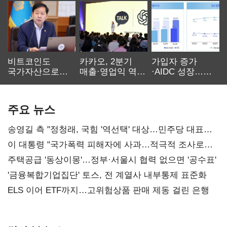
비트코인도
카카오, 2분기
가입자 증가
국가자산으로…'
매출·영업익 역대
·AIDC 성장…
보관·평가·처분'
최대…에이전트
SKT 2분기 성장
기준은 숙제
AI 수익화 관건
본궤도
주요 뉴스
송영길 측 "정청래, 국힘 '역선택' 대상…민주당 대표로
총선 지휘 못해"
이 대통령 "국가폭력 피해자에 사과…적극적 조사로
진실 밝혀야"
주택공급 '동상이몽'…정부·서울시 협력 없으면 '공수표'
'금융복합기업집단' 토스, 전 계열사 내부통제 표준화
ELS 이어 ETF까지…고위험상품 판매 제동 걸린 은행