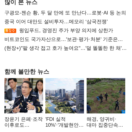
많이 본 뉴스
구광모-젠슨 황, 두 달 만에 또 만난다…로봇·AI 등 논의
중국 이어 대만도 설비투자…메모리 ‘삼국전쟁’
윙입푸드, 경영진 주가 부양 의지에 상한가
비트코인도 국가자산으로…'보관·평가·처분' 기준은
숙제
(현장+)"팔 생각 접고 호가 높여요"…'덜 똘똘한 한 채'
20억 키맞추기
함께 볼만한 뉴스
장윤기 은폐·조작
'FDI 실적
해경, 양귀비·
이후로도
10%'·'개발현안
대마 집중단속…
정보유출·
산적'…
4개월 동안