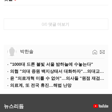
0/0
댓글 더보기
박한솔
"1000대 드론 불빛 서울 밤하늘에 수놓는다"
의협 "의대 증원 백지상태서 대화하자"…의대교수, 집단 휴진
윤 "의료개혁 미룰 수 없어"…의사들 "원점 재검토"
의료계, 또 전국 휴진…해법 난망
뉴스리듬