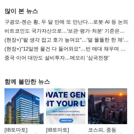
많이 본 뉴스
구광모-젠슨 황, 두 달 만에 또 만난다…로봇·AI 등 논의
비트코인도 국가자산으로…'보관·평가·처분' 기준은
숙제
(현장+)"팔 생각 접고 호가 높여요"…'덜 똘똘한 한 채'
20억 키맞추기
(현장+)"12일엔 물건 다 들어와요"…빈 매대 채우며 문
연 홈플러스
중국 이어 대만도 설비투자…메모리 ‘삼국전쟁’
함께 볼만한 뉴스
[IB토마토]
[IB토마토]
코스피, 중동