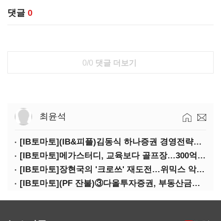
댓글
0
0/0
댓글 더보기
최윤석
[IB토마토](IB&피플)김동식 하나증권 경영전략본부장
[IB토마토]메가스터디, 교육보다 골프장…300억 대여 뒤 보증 리스크
[IB토마토]장현국의 '크로쓰' 재도전…위믹스 악몽 지울 수 있나
[IB토마토](PF 잔불)③다올투자증권, 부동산금융 줄였지만 정상화는 진행형