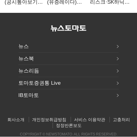
(공시톺아보기)
(유증레이다)
리스크·SK하닉
수주 공시, 왜
툴젠, 조달액
5% 급락에
바로 매출로
3분의 1 토막…
뒷걸음
잡히지 않을까
특허소송
비용부터 챙긴다
뉴스
뉴스북
뉴스리듬
토마토증권통 Live
IB토마토
회사소개
개인정보취급방침
서비스 이용약관
고충처리
정정반론보도
COPYRIGHT © NEWSTOMATO. ALL RIGHTS RESERVED.