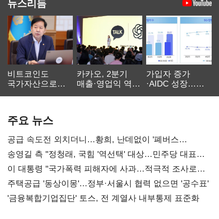
뉴스리듬
비트코인도
카카오, 2분기
가입자 증가
국가자산으로…'
매출·영업익 역대
·AIDC 성장…
보관·평가·처분'
최대…에이전트
SKT 2분기 성장
기준은 숙제
AI 수익화 관건
본궤도
주요 뉴스
공급 속도전 외치더니…황희, 난데없이 '폐버스
리모델링' 제안
송영길 측 "정청래, 국힘 '역선택' 대상…민주당 대표로
총선 지휘 못해"
이 대통령 "국가폭력 피해자에 사과…적극적 조사로
진실 밝혀야"
주택공급 '동상이몽'…정부·서울시 협력 없으면 '공수표'
'금융복합기업집단' 토스, 전 계열사 내부통제 표준화