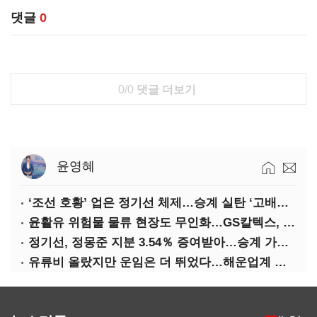
댓글
0
0/0
댓글 더보기
윤영혜
‘조선 호황’ 업은 정기선 체제…승계 실탄 ‘고배당’ 주목
윤활유 위험물 물류 현장도 무인화…GS칼텍스, 디지털 전환 가속
정기선, 정몽준 지분 3.54％ 증여받아…승계 가속화
유류비 올랐지만 운임은 더 뛰었다…해운업계 실적 ‘순항’