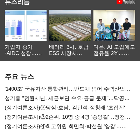
뉴스리듬
가입자 증가
배터리 3사, 호남
다음, AI 도입에도
·AIDC 성장…
ESS 시장서
점유율 2%…
SKT 2분기 성장
‘격돌’
에이전트
본궤도
차별화가 관건
주요 뉴스
'1400조' 국유자산 통합관리…반도체 넘어 주력산업
구조혁신
성기홍 "전월세난, 세금보단 수요·공급 문제"…닥공
시사
(정기여론조사)②당심·호남, 김민석-정청래 '초접전'
(정기여론조사)③2순위, 10명 중 4명 '송영길'…정청래
'한 자릿수'
(정기여론조사)④최고위원 최민희·박선원 '양강'…
서미화·이성윤·임미애 뒤이어