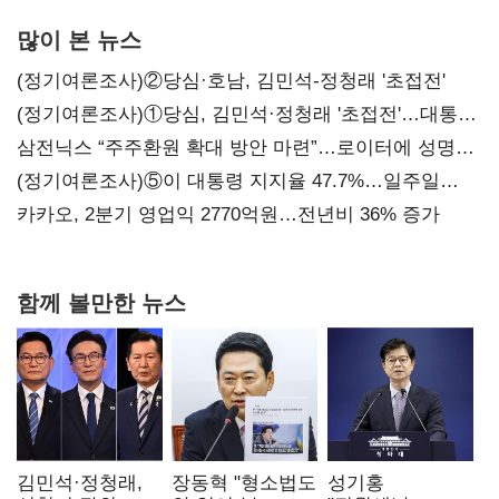
많이 본 뉴스
(정기여론조사)②당심·호남, 김민석-정청래 '초접전'
(정기여론조사)①당심, 김민석·정청래 '초접전'…대통령
지지도 '50% 아래로'(종합)
삼전닉스 “주주환원 확대 방안 마련”…로이터에 성명
보내
(정기여론조사)⑤이 대통령 지지율 47.7%…일주일
만에 다시 40%대
카카오, 2분기 영업익 2770억원…전년비 36% 증가
함께 볼만한 뉴스
김민석·정청래,
장동혁 "형소법도
성기홍