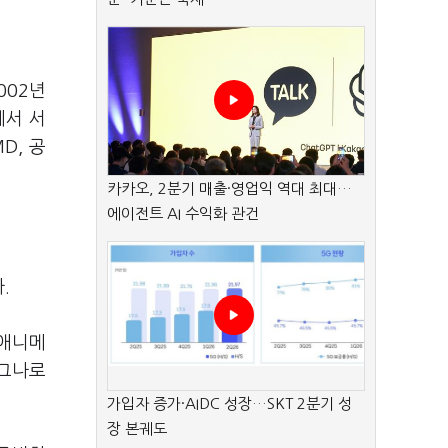
002년
에서 서
D, 공
카카오, 2분기 매출·영업익 역대 최대…
에이전트 AI 수익화 관건
.
 애니메
라그나로
가입자 증가·AIDC 성장…SKT 2분기 성
장 본궤도