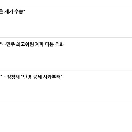
은 제가 수습"
라"…민주 최고위원 계파 다툼 격화
"…정청래 "반명 공세 사과부터"