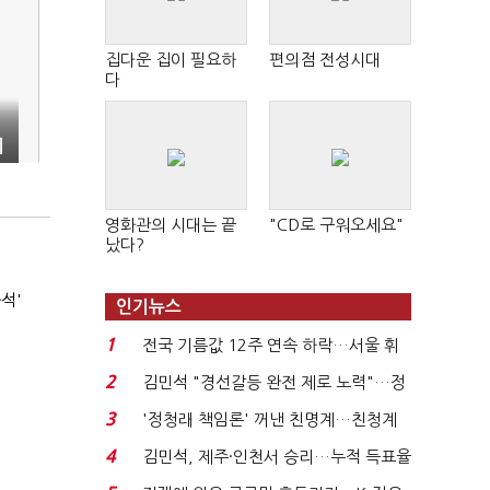
집다운 집이 필요하
편의점 전성시대
다
게
영화관의 시대는 끝
"CD로 구워오세요"
났다?
석'
인기뉴스
1
전국 기름값 12주 연속 하락…서울 휘
발윳값 1909원...
2
김민석 "경선갈등 완전 제로 노력"…정
청래 "반명 공세 사...
3
'정청래 책임론' 꺼낸 친명계…친청계
는 추가투표 때리기...
4
김민석, 제주·인천서 승리…누적 득표율
'1위 탈환'(종합)...