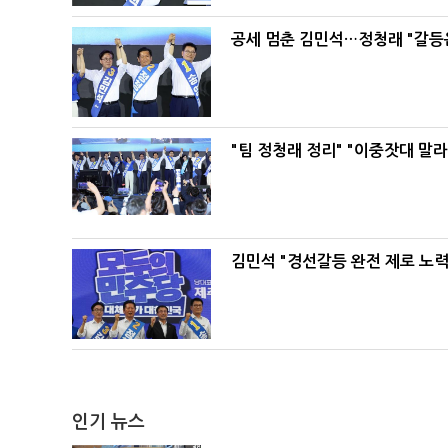
공세 멈춘 김민석…정청래 "갈등
"팀 정청래 정리" "이중잣대 말
김민석 "경선갈등 완전 제로 노력
인기 뉴스