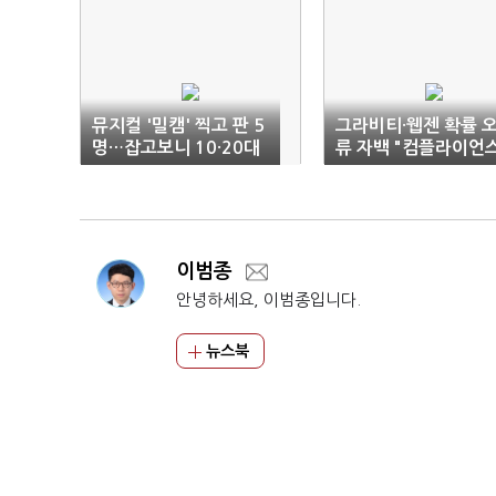
뮤지컬 '밀캠' 찍고 판 5
그라비티·웹젠 확률 
명…잡고보니 10·20대
류 자백 "컴플라이언
시험대"
이범종
안녕하세요, 이범종입니다.
뉴스북