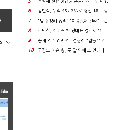
5
전쟁에 원유 공급망 흔들리자…K-정유,
에너지안보 핵심...
6
김민석, 누적 45.42%로 경선 1위…정
청래와 격차 0.86%p(...
7
"팀 정청래 정리" "이중잣대 말라"…민
주 최고위원 계파 다...
8
김민석, 제주·인천 당대표 경선서 '1
위'(1보)...
9
공세 멈춘 김민석…정청래 "갈등은 제
순
가 수습"
10
구광모-젠슨 황, 두 달 만에 또 만난다…
로봇·AI 등 논...