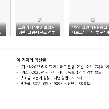
오
그라비티 "첫 서브컬처
"추억 살린 'THE 라그
스
뮈렌, 그림·대규모 전투
나로크', '타임 투 윈' 
로 차별화"
임"
이 기자의 최신글
(지스타2025)넷마블 게임패드 활용, 몬길 '수석' 7대죄 '차
(지스타2025)엔씨 '신더시티', 독보적 전투 경험 필요
넷마블 "4분기 성장…내년 상반기도 기대"
넷마블, 3분기 영업익 909억…전년비 38.8%↑