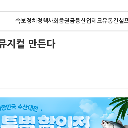
속보
정치
정책
사회
증권
금융
산업
테크
유통
건설
 뮤지컬 만든다