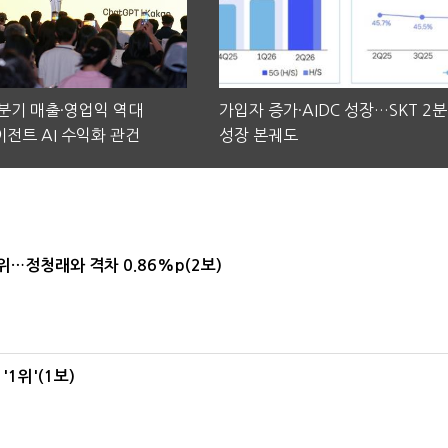
2분기 매출·영업익 역대
가입자 증가·AIDC 성장…SKT 2
전트 AI 수익화 관건
성장 본궤도
1위…정청래와 격차 0.86%p(2보)
1위'(1보)