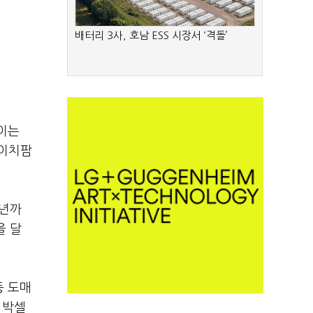
배터리 3사, 호남 ESS 시장서 ‘격돌’
이는
에이치팜
5년까
을 달
등 도매
 박셀