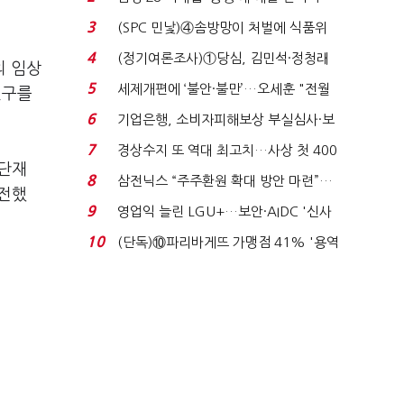
목…9월 ‘폴...
3
(SPC 민낯)④솜방망이 처벌에 식품위
생법 위반 반복...
4
(정기여론조사)①당심, 김민석·정청래
의 임상
'초접전'…대통령 ...
5
세제개편에 ‘불안·불만’…오세훈 "전월
연구를
세 구하기 더 ...
6
기업은행, 소비자피해보상 부실심사·보
이스피싱 공시 ...
7
경상수지 또 역대 최고치…사상 첫 400
첨단재
억달러에 '3% 성...
8
삼전닉스 “주주환원 확대 방안 마련”…
 전했
로이터에 성명...
9
영업익 늘린 LGU+…보안·AIDC '신사
업 드라이브'...
10
(단독)⑩파리바게뜨 가맹점 41% '용역
제빵기사 없어'…고...