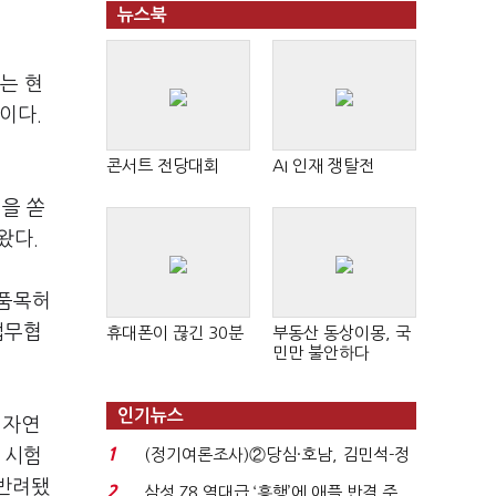
뉴스북
는 현
이다.
콘서트 전당대회
AI 인재 쟁탈전
을 쏟
왔다.
 품목허
업무협
휴대폰이 끊긴 30분
부동산 동상이몽, 국
민만 불안하다
인기뉴스
 자연
1
 시험
(정기여론조사)②당심·호남, 김민석-정
청래 '초접전'...
 반려됐
2
삼성 Z8 역대급 ‘흥행’에 애플 반격 주