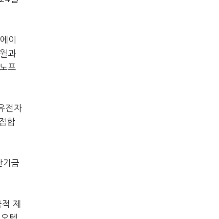
 에이
5월과
보노프
포유전자
 접합
단기금
국적 제
이오텍