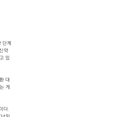
상 단계
 신약
고 있
환 대
는 게
이다.
24일