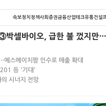
속보
정치
정책
사회
증권
금융
산업
테크
유통
건설
기)③박셀바이오, 급한 불 껐지만
료…에스에이치팜 인수로 매출 확대
01 등 '기대'
과의 시너지 전망