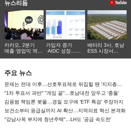
뉴스리듬
카카오, 2분기
가입자 증가
배터리 3사, 호남
매출·영업익 역대
·AIDC 성장…
ESS 시장서
최대…에이전트
SKT 2분기 성장
‘격돌’
AI 수익화 관건
본궤도
주요 뉴스
문제는 전대 이후…선호투표제로 뒤집힐 땐 '지지층
불복'
"1차 투표서 과반" "게임 끝"…호남대전 앞두고 '충돌'
김용범 책임론 봇물…경질 요구에 'ETF 특검' 주장까지
보건소부터 응급실까지 AI 확산…지역의료 혁신 본격화
"강남사옥 부지에 청년주택"…LH도 '공급 속도전'