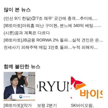
많이 본 뉴스
(민선 9기 한달)③'7조 채무' 곳간에 충격…추미애,
20년만에 '비상재정' 선언 승부수
[IB토마토]아워홈 떠난 구미현, 본느에 340억 베팅…
가족 지배체제 구축
(시론)꿈과 계획은 다르다
[IB토마토]JB금융 RORWA 2% 돌파…실적 견인은 은행
아닌 캐피탈
전세사기 피해주택 매입 1만호 돌파…누적 피해자
4만278명
함께 볼만한 뉴스
[IB토마토](약가
보령 2분기
SK바이오팜,