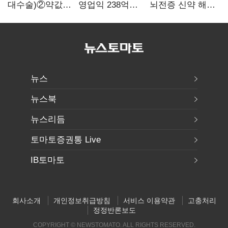
대수술)②약값
영업익 238억…
뇌전증 신약 해외
깎이자 R&D부터
전년 대비 6.2%↓
흥행 발판…
축소…제약업계
차세대 신약 개발
비상경영 돌입
속도
뉴스
뉴스북
뉴스리듬
토마토증권통 Live
IB토마토
회사소개
개인정보취급방침
서비스 이용약관
고충처리
정정반론보도
COPYRIGHT © NEWSTOMATO. ALL RIGHTS RESERVED.