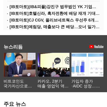
[IB토마토](IB&피플)강진구 법무법인 YK 기업거버넌스센터 센터장
[IB토마토]호텔신라, 흑자전환에 배당 재개 기대감…삼성생명도 웃을까
[IB토마토]CJ CGV, 올리브네트웍스 우선주 6개월 만에 상환…왜?
[IB토마토]예림당, 매출보다 큰 배당…오너 일가에 절반 간다
뉴스리듬
비트코인도
카카오, 2분기
가입자 증가
국가자산으로…'
매출·영업익 역대
·AIDC 성장…
보관·평가·처분'
최대…에이전트
SKT 2분기 성장
기준은 숙제
AI 수익화 관건
본궤도
주요 뉴스