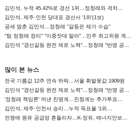
김민석, 누적 45.42%로 경선 1위…정청래와 격차
0.86%p(2보)
김민석, 제주·인천 당대표 경선서 '1위'(1보)
공세 멈춘 김민석…정청래 "갈등은 제가 수습"
"팀 정청래 정리" "이중잣대 말라"…민주 최고위원 계파
다툼 격화
김민석 "경선갈등 완전 제로 노력"…정청래 "반명 공세
사과부터"
많이 본 뉴스
전국 기름값 12주 연속 하락…서울 휘발윳값 1909원
김민석 "경선갈등 완전 제로 노력"…정청래 "반명 공세
사과부터"
'정청래 책임론' 꺼낸 친명계…친청계는 추가투표
때리기
김민석, 제주·인천서 승리…누적 득표율 '1위
탈환'(종합)
전쟁에 원유 공급망 흔들리자…K-정유, 에너지안보
핵심으로 재부상