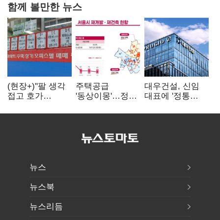
함께 볼만한 뉴스
(현장+)"팔 생각
주택공급
대우건설, 신임
접고 호가
'동상이몽'…정부
대표에 '정통
높여요"…'덜
·서울시 협력
대우맨' 이강석
똘똘한 한 채'
없으면 '공수표'
부사장 내정
20억 키맞추기
뉴스
뉴스북
뉴스리듬