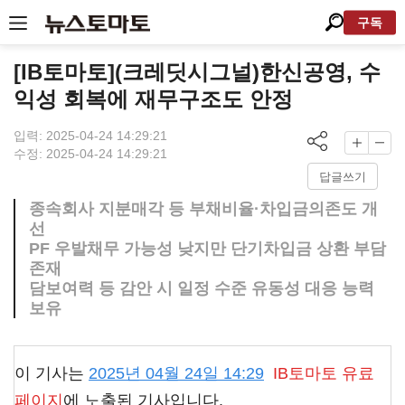
구독
[IB토마토](크레딧시그널)한신공영, 수
익성 회복에 재무구조도 안정
입력: 2025-04-24 14:29:21
수정: 2025-04-24 14:29:21
답글쓰기
종속회사 지분매각 등 부채비율·차입금의존도 개
선
PF 우발채무 가능성 낮지만 단기차입금 상환 부담
존재
담보여력 등 감안 시 일정 수준 유동성 대응 능력
보유
이 기사는
2025년 04월 24일 14:29
IB토마토
유료
페이지
에 노출된 기사입니다.