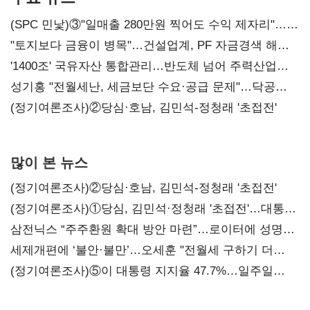
(SPC 민낯)③"일매출 280만원 찍어도 수익 제자리"…
점주 울리는 '상시 할인'
"토지보다 금융이 병목"…건설업계, PF 자금경색 해소
목소리
'1400조' 국유자산 통합관리…반도체 넘어 주력산업
구조혁신
성기홍 "전월세난, 세금보단 수요·공급 문제"…닥공
시사
(정기여론조사)②당심·호남, 김민석-정청래 '초접전'
많이 본 뉴스
(정기여론조사)②당심·호남, 김민석-정청래 '초접전'
(정기여론조사)①당심, 김민석·정청래 '초접전'…대통령
지지도 '50% 아래로'(종합)
삼전닉스 “주주환원 확대 방안 마련”…로이터에 성명
보내
세제개편에 ‘불안·불만’…오세훈 "전월세 구하기 더
힘들어질 것"
(정기여론조사)⑤이 대통령 지지율 47.7%…일주일
만에 다시 40%대