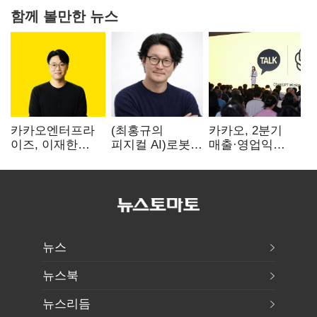
함께 볼만한 뉴스
카카오엔터프라
(최홍규의
카카오, 2분기
이즈, 이재한
피지컬 AI)로봇이
매출·영업익
신임 대표 선임
사람을 먹여
역대 최대…
살린다, 그런데
에이전트 AI
언제 먹여야
수익화 관건
할지는 모른다
뉴스
뉴스북
뉴스리듬