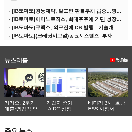
[IB토마토]경동제약, 알포틴 환불부채 급증…영업이익 30% 잠식
[IB토마토]아미노로직스, 최대주주에 기댄 성장…높은 의존도 '양날의 검'
[IB토마토]큐렉소, 의료진에 CB 발행…기술개발 명분 뒤 보상 논란
[IB토마토](크레딧시그널)동원시스템즈, 투자 속도 조절이 만든 재무 안정화
뉴스리듬
카카오, 2분기
가입자 증가
배터리 3사, 호남
매출·영업익 역대
·AIDC 성장…
ESS 시장서
최대…에이전트
SKT 2분기 성장
‘격돌’
AI 수익화 관건
본궤도
주요 뉴스