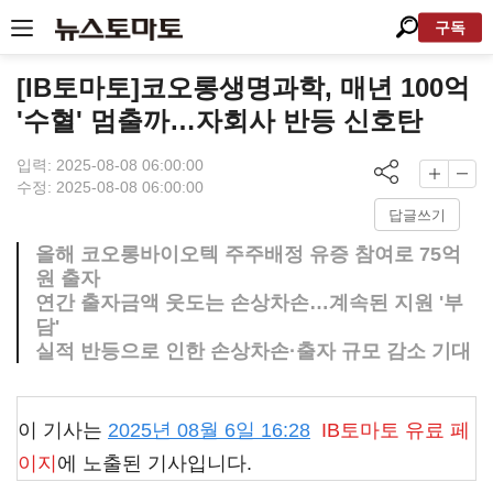
구독
[IB토마토]코오롱생명과학, 매년 100억
'수혈' 멈출까…자회사 반등 신호탄
입력: 2025-08-08 06:00:00
수정: 2025-08-08 06:00:00
답글쓰기
올해 코오롱바이오텍 주주배정 유증 참여로 75억
원 출자
연간 출자금액 웃도는 손상차손…계속된 지원 '부
담'
실적 반등으로 인한 손상차손·출자 규모 감소 기대
이 기사는
2025년 08월 6일 16:28
IB토마토
유료 페
이지
에 노출된 기사입니다.