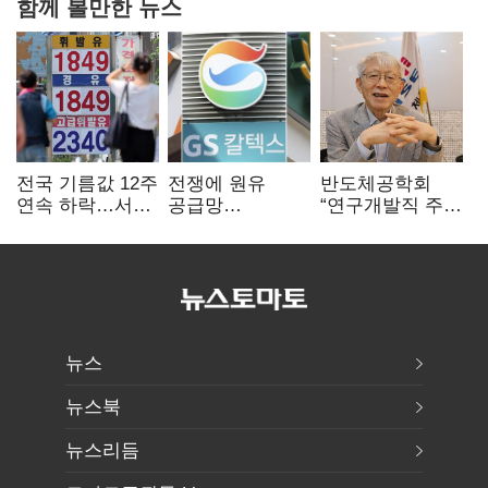
함께 볼만한 뉴스
전국 기름값 12주
전쟁에 원유
반도체공학회
연속 하락…서울
공급망
“연구개발직 주
휘발윳값 1909원
흔들리자…K-
52시간제
정유, 에너지안보
개선해야”
핵심으로 재부상
뉴스
뉴스북
뉴스리듬