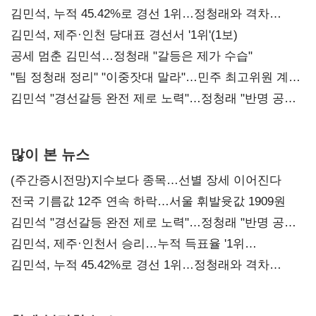
김민석, 누적 45.42%로 경선 1위…정청래와 격차
0.86%p(2보)
김민석, 제주·인천 당대표 경선서 '1위'(1보)
공세 멈춘 김민석…정청래 "갈등은 제가 수습"
"팀 정청래 정리" "이중잣대 말라"…민주 최고위원 계파
다툼 격화
김민석 "경선갈등 완전 제로 노력"…정청래 "반명 공세
사과부터"
많이 본 뉴스
(주간증시전망)지수보다 종목…선별 장세 이어진다
전국 기름값 12주 연속 하락…서울 휘발윳값 1909원
김민석 "경선갈등 완전 제로 노력"…정청래 "반명 공세
사과부터"
김민석, 제주·인천서 승리…누적 득표율 '1위
탈환'(종합)
김민석, 누적 45.42%로 경선 1위…정청래와 격차
0.86%p(2보)