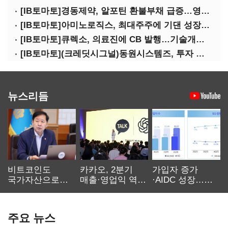
[IB토마토]경동제약, 알포틴 환불부채 급증…영업이익 30% 잠식
[IB토마토]아미노로직스, 최대주주에 기댄 성장…높은 의존도 '양날의 검'
[IB토마토]큐렉소, 의료진에 CB 발행…기술개발 명분 뒤 보상 논란
[IB토마토](크레딧시그널)동원시스템즈, 투자 속도 조절이 만든 재무 안정화
뉴스리듬
비트코인도
카카오, 2분기
가입자 증가
국가자산으로…'
매출·영업익 역대
·AIDC 성장…
보관·평가·처분'
최대…에이전트
SKT 2분기 성장
기준은 숙제
AI 수익화 관건
본궤도
주요 뉴스