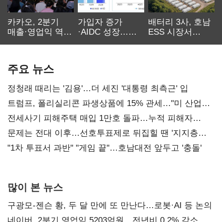
카카오, 2분기
가입자 증가
배터리 3사, 호남
매출·영업익 역대
·AIDC 성장…
ESS 시장서
최대…에이전트
SKT 2분기 성장
‘격돌’
AI 수익화 관건
본궤도
주요 뉴스
정청래 때리는 '김용'…더 세진 '대통령 최측근' 입
트럼프, 폴리실리콘 파생상품에 15% 관세…"미 산업
재건"
전세사기 피해주택 매입 1만호 돌파…누적 피해자
4만278명
문제는 전대 이후…선호투표제로 뒤집힐 땐 '지지층
불복'
"1차 투표서 과반" "게임 끝"…호남대전 앞두고 '충돌'
많이 본 뉴스
구광모-젠슨 황, 두 달 만에 또 만난다…로봇·AI 등 논의
네이버, 2분기 영업익 5203억원…전년비 0.2% 감소