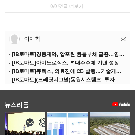
0/0
댓글 더보기
이재혁
[IB토마토]경동제약, 알포틴 환불부채 급증…영업이익 30% 잠식
[IB토마토]아미노로직스, 최대주주에 기댄 성장…높은 의존도 '양날의 검'
[IB토마토]큐렉소, 의료진에 CB 발행…기술개발 명분 뒤 보상 논란
[IB토마토](크레딧시그널)동원시스템즈, 투자 속도 조절이 만든 재무 안정화
뉴스리듬