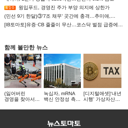
윙입푸드, 경영진 주가 부양 의지에 상한가
(민선 9기 한달)③'7조 채무' 곳간에 충격…추미애,
20년만에 '비상재정' 선언 승부수
[IB토마토]유증·CB 줄줄이 무산…코스닥 벌점 급증에
상폐 압박
함께 볼만한 뉴스
(잃어버린
녹십자, mRNA
[디지털애셋]‘내년
경영을 찾아서)
백신 안정성 측정
시행’ 가상자산
발베크행 열차와
기술 확보
과세, 연말 국회
속도의 환상:
문턱 넘을까
디지털 전환과
물류 혁신의
포용적 노동 전략