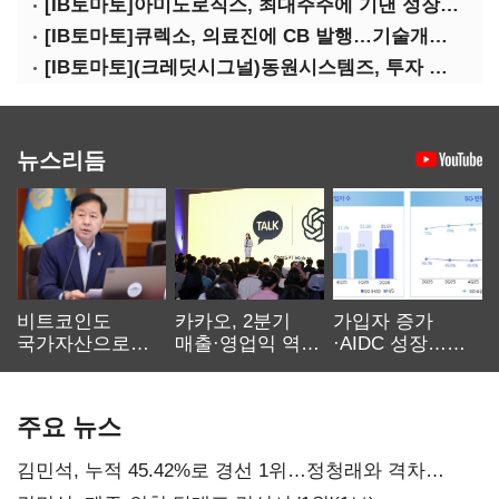
[IB토마토]아미노로직스, 최대주주에 기댄 성장…높은 의존도 '양날의 검'
[IB토마토]큐렉소, 의료진에 CB 발행…기술개발 명분 뒤 보상 논란
[IB토마토](크레딧시그널)동원시스템즈, 투자 속도 조절이 만든 재무 안정화
뉴스리듬
비트코인도
카카오, 2분기
가입자 증가
국가자산으로…'
매출·영업익 역대
·AIDC 성장…
보관·평가·처분'
최대…에이전트
SKT 2분기 성장
기준은 숙제
AI 수익화 관건
본궤도
주요 뉴스
김민석, 누적 45.42%로 경선 1위…정청래와 격차