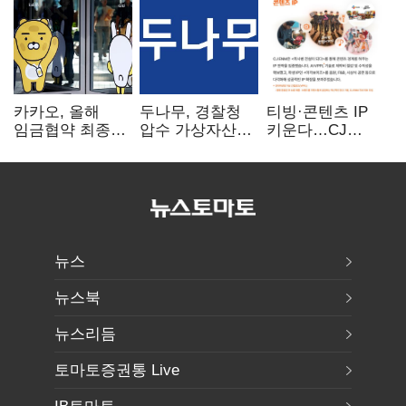
카카오, 올해
두나무, 경찰청
티빙·콘텐츠 IP
임금협약 최종
압수 가상자산
키운다…CJ
타결…연봉 6.3%
보관 맡는다…
ENM, 하반기
인상·격려금
커스터디 사업
글로벌 확장 가속
300만원
최종 낙찰
뉴스
뉴스북
뉴스리듬
토마토증권통 Live