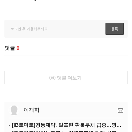
댓글
0
0/0
댓글 더보기
이재혁
[IB토마토]경동제약, 알포틴 환불부채 급증…영업이익 30% 잠식