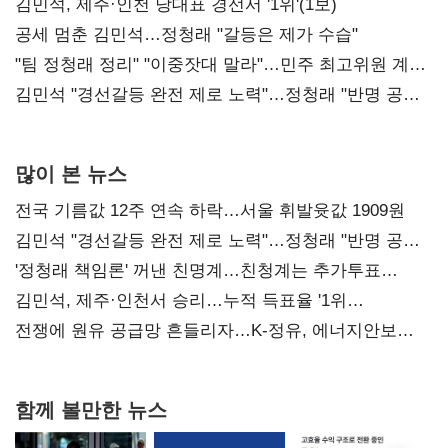
0.86%p(2보)
김민석, 제주·인천 당대표 경선서 '1위'(1보)
공세 멈춘 김민석…정청래 "갈등은 제가 수습"
"팀 정청래 정리" "이중잣대 말라"…민주 최고위원 계파
다툼 격화
김민석 "경선갈등 완전 제로 노력"…정청래 "반명 공세
사과부터"
많이 본 뉴스
전국 기름값 12주 연속 하락…서울 휘발윳값 1909원
김민석 "경선갈등 완전 제로 노력"…정청래 "반명 공세
사과부터"
'정청래 책임론' 꺼낸 친명계…친청계는 추가투표
때리기
김민석, 제주·인천서 승리…누적 득표율 '1위
탈환'(종합)
전쟁에 원유 공급망 흔들리자…K-정유, 에너지안보
핵심으로 재부상
함께 볼만한 뉴스