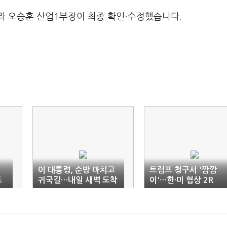
라 오승훈 산업1부장이 최종 확인·수정했습니다.
권
이 대통령, 순방 마치고
트럼프 청구서 '깜깜
프
귀국길…내일 새벽 도착
이'…한·미 협상 2R