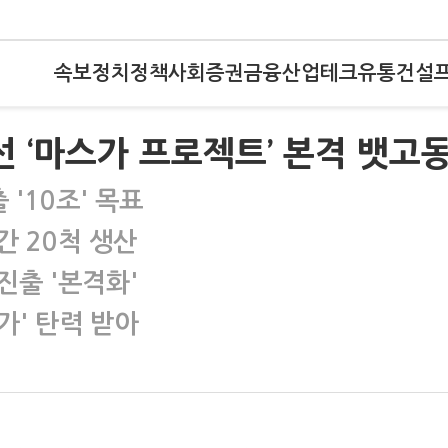
속보
정치
정책
사회
증권
금융
산업
테크
유통
건설
선 ‘마스가 프로젝트’ 본격 뱃고
'10조' 목표
간 20척 생산
진출 '본격화'
가' 탄력 받아