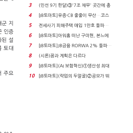
지에 상한가...
3
(민선 9기 한달)③'7조 채무' 곳간에 충
격…추미애, 20년...
4
[IB토마토]유증·CB 줄줄이 무산…코스
닥 벌점 급증에 ...
해군 지
5
전세사기 피해주택 매입 1만호 돌파…
군 인증
누적 피해자 4만2...
6
[IB토마토]아워홈 떠난 구미현, 본느에
화된 설
340억 베팅…가...
7
[IB토마토]JB금융 RORWA 2% 돌파…
를 토대
실적 견인은 은행 ...
8
(시론)꿈과 계획은 다르다
9
[IB토마토](AI 보험혁신)①생산성 최대
서 주요
80% 개선…현실...
10
[IB토마토](락업의 두얼굴)②공모가 뛰
자 첫날 매도…FI ...