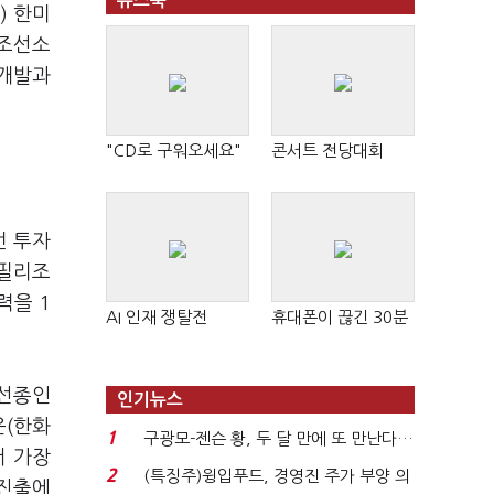
뉴스북
) 한미
 조선소
 개발과
"CD로 구워오세요"
콘서트 전당대회
번 투자
 필리조
력을 1
AI 인재 쟁탈전
휴대폰이 끊긴 30분
 선종인
인기뉴스
운(한화
1
구광모-젠슨 황, 두 달 만에 또 만난다…
서 가장
로봇·AI 등 논...
2
(특징주)윙입푸드, 경영진 주가 부양 의
 진출에