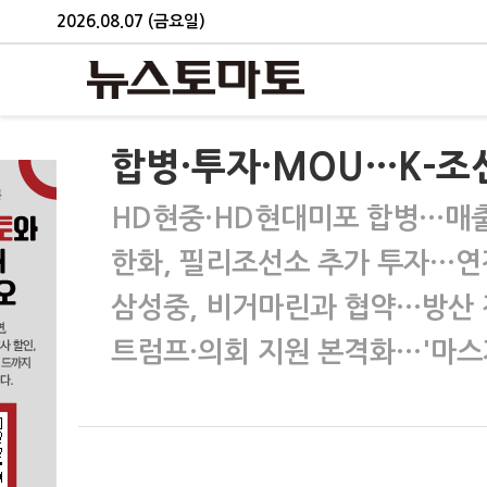
2026.08.07 (금요일)
합병·투자·MOU…K-조
HD현중·HD현대미포 합병…매출 
한화, 필리조선소 추가 투자…연
삼성중, 비거마린과 협약…방산 
트럼프·의회 지원 본격화…'마스