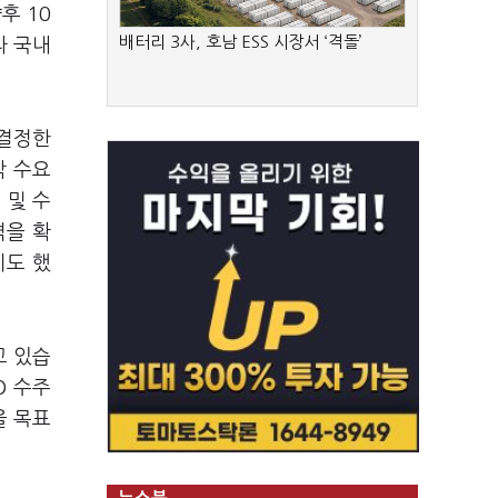
후 10
배터리 3사, 호남 ESS 시장서 ‘격돌’
라 국내
 결정한
박 수요
 및 수
격을 확
기도 했
고 있습
O 수주
을 목표