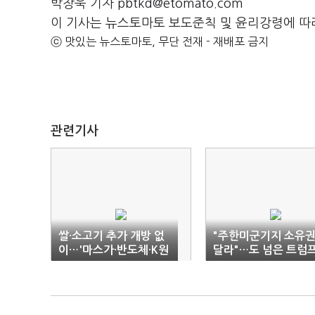
박창욱 기자 pbtkd@etomato.com
이 기사는 뉴스토마토 보도준칙 및 윤리강령에 따
ⓒ 맛있는 뉴스토마토, 무단 전재 - 재배포 금지
관련기사
쌀·소고기 추가 개방 없
"주한미군기지 소유
이…'마스가·반도체·K원
달라"…도 넘은 트럼
전' 협력