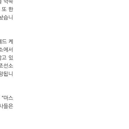
을 약속
 또 한
내놨습니
에드 케
선소에서
담고 있
 조선소
전망됩니
 “마스
선사들은