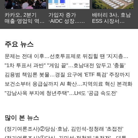
카카오, 2분기
가입자 증가
배터리 3사, 호남
매출·영업익 역대
·AIDC 성장…
ESS 시장서
최대…에이전트
SKT 2분기 성장
‘격돌’
AI 수익화 관건
본궤도
주요 뉴스
문제는 전대 이후…선호투표제로 뒤집힐 땐 '지지층
불복'
"1차 투표서 과반" "게임 끝"…호남대전 앞두고 '충돌'
김용범 책임론 봇물…경질 요구에 'ETF 특검' 주장까지
보건소부터 응급실까지 AI 확산…지역의료 혁신 본격화
"강남사옥 부지에 청년주택"…LH도 '공급 속도전'
많이 본 뉴스
(정기여론조사)②당심·호남, 김민석-정청래 '초접전'