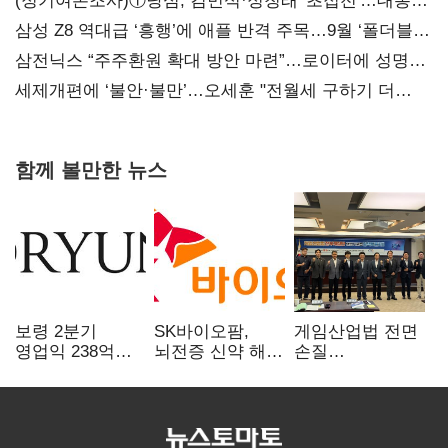
(정기여론조사)①당심, 김민석·정청래 '초접전'…대통령
지지도 '50% 아래로'(종합)
삼성 Z8 역대급 ‘흥행’에 애플 반격 주목…9월 ‘폴더블
대전’
삼전닉스 “주주환원 확대 방안 마련”…로이터에 성명
보내
세제개편에 ‘불안·불만’…오세훈 "전월세 구하기 더
힘들어질 것"
함께 볼만한 뉴스
보령 2분기
SK바이오팜,
게임산업법 전면
영업익 238억…
뇌전증 신약 해외
손질
전년 대비 6.2%↓
흥행 발판…
공감대…"낡은
차세대 신약 개발
규제 걷고
속도
안전장치 촘촘히
해야"