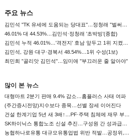
기준은 숙제
AI 수익화 관건
주요 뉴스
김민석 "TK 유세에 도움되는 당대표"…정청래 "벌써
대표된 양 당직 배분"
46.01% 대 44.53%…김민석·정청래 '초박빙'(종합)
김민석 누적 46.01%…'격전지' 호남 앞두고 1위 지켰다
(2보)
김민석, 강원·대구·경북서 48.54%…1위 수성(1보)
최민희 "골리앗 김민석"…임미애 "부끄러운 줄 알아야"
많이 본 뉴스
대형마트 2분기 판매 9.4% 감소…홈플러스 사태 여파
(주간증시전망)지수보다 종목…선별 장세 이어진다
건설 한계기업 5년 새 3배↑…PF·주택 침체에 재무 부담
확대
SK하이닉스 통합노조 신설 추진…구성원 간 성과급
불만 확산
농협하나로유통 대규모유통업법 위반 적발…공정위,