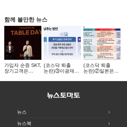
과징금 4억6200만원 부과
함께 볼만한 뉴스
가입자 순증 SKT,
(코스닥 퇴출
(코스닥 퇴출
장기고객은
논란)③이광재
논란)②일본은
CEO가 직접
"과속 잡더라도
5년
챙긴다
자동차 없애지는
기다려주는데
말아야"
우리는 당장
퇴출?…
시간만으론
부족한 코스닥
구하기
뉴스
뉴스북