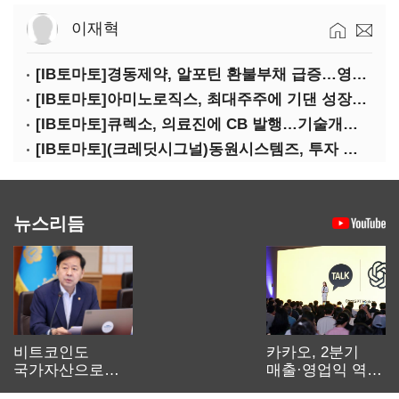
이재혁
[IB토마토]경동제약, 알포틴 환불부채 급증…영업이익 30% 잠식
[IB토마토]아미노로직스, 최대주주에 기댄 성장…높은 의존도 '양날의 검'
[IB토마토]큐렉소, 의료진에 CB 발행…기술개발 명분 뒤 보상 논란
[IB토마토](크레딧시그널)동원시스템즈, 투자 속도 조절이 만든 재무 안정화
뉴스리듬
비트코인도
카카오, 2분기
국가자산으로…'
매출·영업익 역대
보관·평가·처분'
최대…에이전트