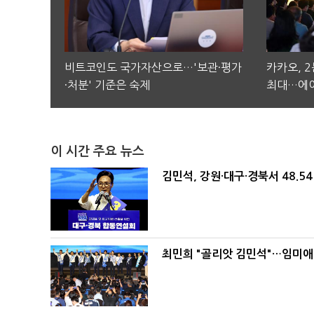
비트코인도 국가자산으로…'보관·평가
카카오, 
·처분' 기준은 숙제
최대…에이
이 시간 주요 뉴스
김민석, 강원·대구·경북서 48.5
최민희 "골리앗 김민석"…임미애