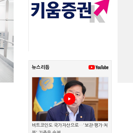
뉴스리듬
비트코인도 국가자산으로…'보관·평가·처
분' 기준은 숙제