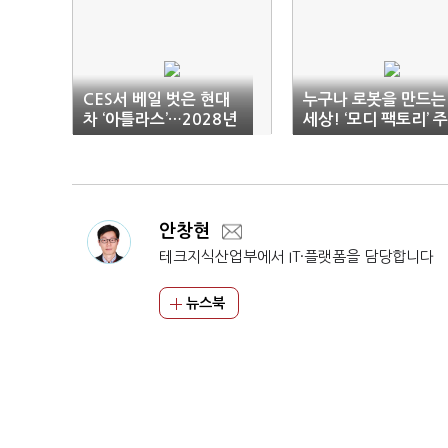
CES서 베일 벗은 현대
누구나 로봇을 만드는
차 ‘아틀라스’…2028년
세상! ‘모디 팩토리’ 
HMGMA 투입
안창현
테크지식산업부에서 IT·플랫폼을 담당합니다
뉴스북