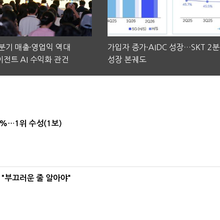
2분기 매출·영업익 역대
가입자 증가·AIDC 성장…SKT 2
전트 AI 수익화 관건
성장 본궤도
4%…1위 수성(1보)
 "부끄러운 줄 알아야"