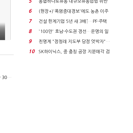
5
농협하나로유통 대규모유통업법 위반
적발…공정위, 과...
6
(현장+)'폭염중대경보'에도 농촌 이주
노동자는 강행군…'야...
7
건설 한계기업 5년 새 3배↑…PF·주택
침체에 재무 ...
8
'100만' 호남·수도권 경선…운명의 일
주일
9
친명계 "정청래 지도부 당정 엇박자"…
친청계 "신천지 오...
10
SK하이닉스, 중 충칭 공장 지분매각 검
토?…“확정된 바...
카카오, 올해 임금협약 최종 타결…연봉 6.3% 인상·격려금 300만원