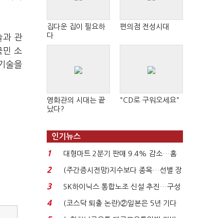
집다운 집이 필요하
편의점 전성시대
다
술과 관
국민 소
학기술을
영화관의 시대는 끝
"CD로 구워오세요"
났다?
인기뉴스
1
대형마트 2분기 판매 9.4% 감소…홈
플러스 사태 여파...
2
(주간증시전망)지수보다 종목…선별 장
세 이어진다...
3
SK하이닉스 통합노조 신설 추진…구성
원 간 성과급 불...
4
(코스닥 퇴출 논란)②일본은 5년 기다
려주는데 우리는 ...