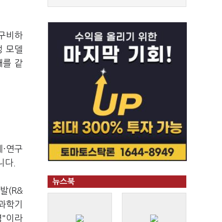
 구비하
정 모델
깨를 같
계·연구
니다.
뉴스북
발(R&
 과학기
영"이라