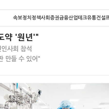
속보
정치
정책
사회
증권
금융
산업
테크
유통
건설
도약 '원년'"
년인사회 참석
판 만들 수 있어"