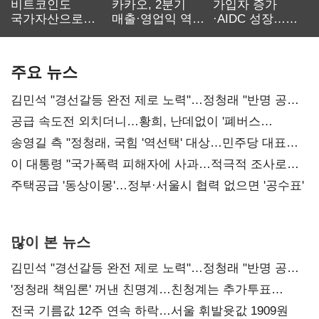
비트코인도
카카오, 2분기
가입자 증가
국가자산으로…'
매출·영업익 역대
·AIDC 성장…
보관·평가·처분'
최대…에이전트
SKT 2분기 성장
기준은 숙제
AI 수익화 관건
본궤도
주요 뉴스
김민석 "경선갈등 완전 제로 노력"…정청래 "반명 공세
사과부터"
공급 속도전 외치더니…황희, 난데없이 '폐버스
리모델링' 제안
송영길 측 "정청래, 국힘 '역선택' 대상…민주당 대표로
총선 지휘 못해"
이 대통령 "국가폭력 피해자에 사과…적극적 조사로
진실 밝혀야"
주택공급 '동상이몽'…정부·서울시 협력 없으면 '공수표'
많이 본 뉴스
김민석 "경선갈등 완전 제로 노력"…정청래 "반명 공세
사과부터"
'정청래 책임론' 꺼낸 친명계…친청계는 추가투표
때리기
전국 기름값 12주 연속 하락…서울 휘발윳값 1909원