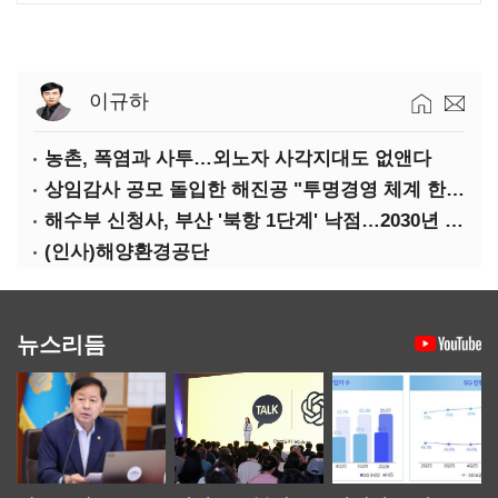
이규하
농촌, 폭염과 사투…외노자 사각지대도 없앤다
상임감사 공모 돌입한 해진공 "투명경영 체계 한층 강화"
해수부 신청사, 부산 '북항 1단계' 낙점…2030년 완공 목표
(인사)해양환경공단
뉴스리듬