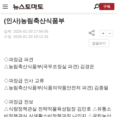
구독
(인사)농림축산식품부
입력: 2026-01-20 17:56:05
수정: 2026-01-20 18:12:16
답글쓰기
◇과장급 파견
△농림축산식품부(국무조정실 파견) 김경은
◇과장급 인사 교류
△농림축산식품부(식품의약품안전처 파견) 김종필
◇과장급 전보
△식량정책관실 전략작물육성팀장 김민호 △유통소
비정책관실 식생활소비정책과장 나인지 △국립농산