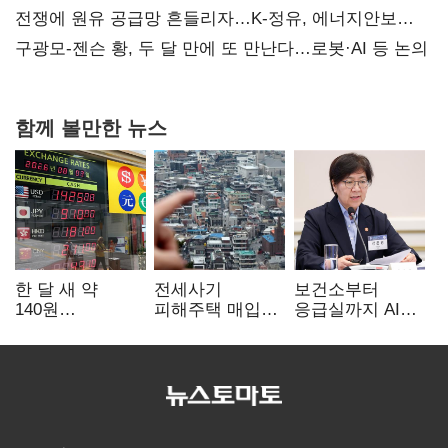
전쟁에 원유 공급망 흔들리자…K-정유, 에너지안보
핵심으로 재부상
구광모-젠슨 황, 두 달 만에 또 만난다…로봇·AI 등 논의
함께 볼만한 뉴스
한 달 새 약
전세사기
보건소부터
140원
피해주택 매입
응급실까지 AI
급락…'역대급
1만호 돌파…
확산…지역의료
엔저'에 원화
누적 피해자
혁신 본격화
변곡점
4만278명