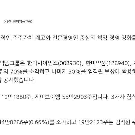
(사진=한미약품그룹)
기적인 주주가치 제고와 전문경영인 중심의 책임 경영 강화
미약품그룹은
한미사이언스(008930)
,
한미약품(128940)
,
자사주의 70%를 소각하고 나머지 30%를 임직원 보상에 활용
날 공시했습니다.
12만1880주, 제이브이엠 55만2903주입니다. 3개사 합
4만8286주(0.66%)를 소각하고 19만2123주는 임직원 