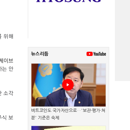
를 위해
뉴스리듬
제이브
하는 안
산 소각
비트코인도 국가자산으로…'보관·평가·처
주식 보
분' 기준은 숙제