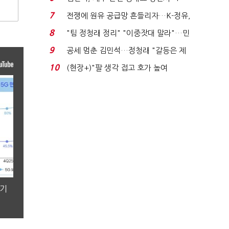
위'(1보)...
7
전쟁에 원유 공급망 흔들리자…K-정유,
에너지안보 핵심...
8
"팀 정청래 정리" "이중잣대 말라"…민
주 최고위원 계파 다...
9
공세 멈춘 김민석…정청래 "갈등은 제
가 수습"
10
(현장+)"팔 생각 접고 호가 높여
요"…'덜 똘똘한 한 채' 20...
분기