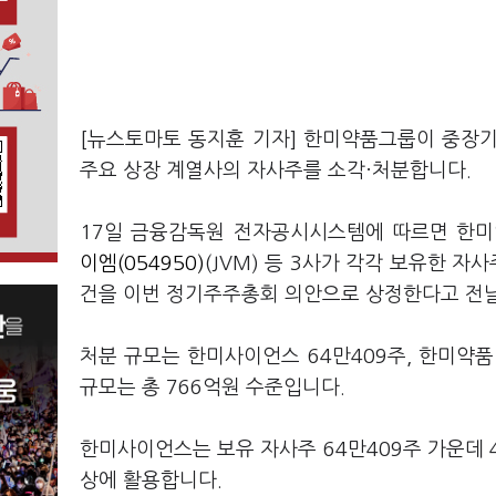
[뉴스토마토 동지훈 기자] 한미약품그룹이 중장
주요 상장 계열사의 자사주를 소각·처분합니다.
17일 금융감독원 전자공시시스템에 따르면 한
이엠(054950)
(JVM) 등 3사가 각각 보유한 
건을 이번 정기주주총회 의안으로 상정한다고 전
처분 규모는 한미사이언스 64만409주, 한미약품 
규모는 총 766억원 수준입니다.
한미사이언스는 보유 자사주 64만409주 가운데 4
상에 활용합니다.