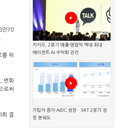
8만70
.
카카오, 2분기 매출·영업익 역대 최대…
에이전트 AI 수익화 관건
고를 위
, 변화
함으로써
가입자 증가·AIDC 성장…SKT 2분기 성
사회 결
장 본궤도