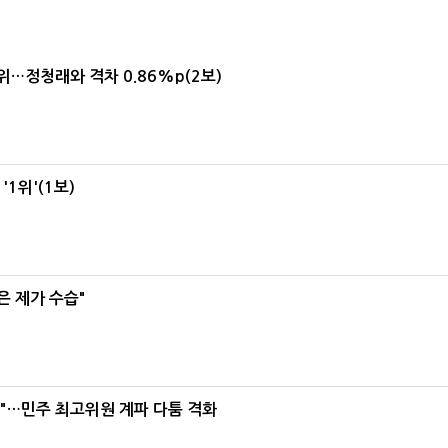
1위…정청래와 격차 0.86%p(2보)
1위'(1보)
은 제가 수습"
라"…민주 최고위원 계파 다툼 격화