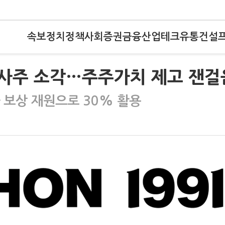
속보
정치
정책
사회
증권
금융
산업
테크
유통
건설
자사주 소각…주주가치 제고 잰걸
 보상 재원으로 30% 활용