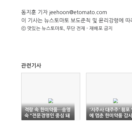
동지훈 기자 jeehoon@etomato.com
이 기사는 뉴스토마토 보도준칙 및 윤리강령에 따
ⓒ 맛있는 뉴스토마토, 무단 전재 - 재배포 금지
관련기사
격랑 속 한미약품…송영
'지주사 대주주' 횡포
숙 "전문경영인 중심 돼
에 멈춘 한미약품 감
야"
위