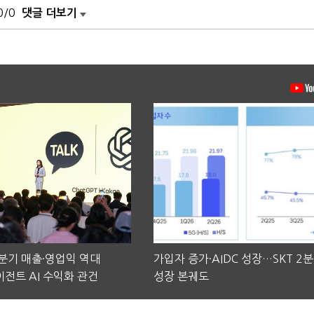
0/0
댓글 더보기
2분기 매출·영업익 역대
가입자 증가·AIDC 성장…SKT 2
전트 AI 수익화 관건
성장 본궤도