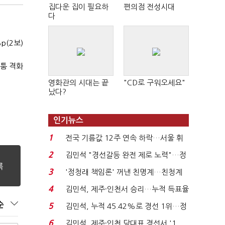
집다운 집이 필요하
편의점 전성시대
다
p(2보)
다툼 격화
영화관의 시대는 끝
"CD로 구워오세요"
났다?
인기뉴스
1
전국 기름값 12주 연속 하락…서울 휘
발윳값 1909원...
2
김민석 "경선갈등 완전 제로 노력"…정
청래 "반명 공세 사...
3
'정청래 책임론' 꺼낸 친명계…친청계
는 추가투표 때리기...
4
김민석, 제주·인천서 승리…누적 득표율
'1위 탈환'(종합)...
순
5
김민석, 누적 45.42%로 경선 1위…정
청래와 격차 0.86%p(...
6
김민석, 제주·인천 당대표 경선서 '1