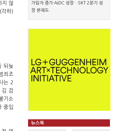
하지 않
가입자 증가·AIDC 성장…SKT 2분기 성
장 본궤도
(각하)
등 뒤늦
제범죄조
사는 2
 김 검
'불기소
사 중입
뉴스북