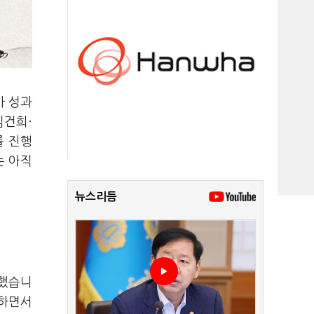
사 성과
김건희·
를 진행
는 아직
뉴스리듬
못했습니
부하면서