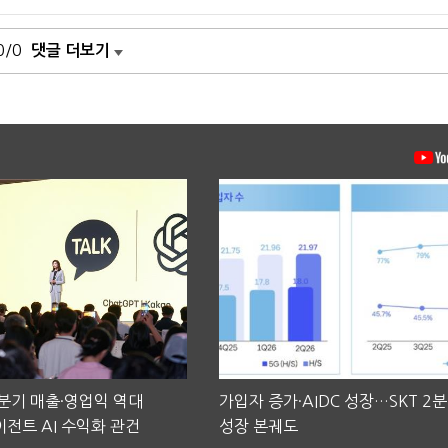
0/0
댓글 더보기
2분기 매출·영업익 역대
가입자 증가·AIDC 성장…SKT 2
전트 AI 수익화 관건
성장 본궤도