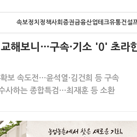
속보
정치
정책
사회
증권
금융
산업
테크
유통
건설
비교해보니…구속·기소 '0' 초라
병 확보 속도전…윤석열·김건희 등 구속
 수사하는 종합특검…최재훈 등 소환