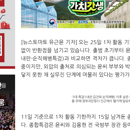
[뉴스토마토 유근윤 기자] 오는 25일 1차 활동 
없이 반환점을 넘기고 있습니다. 출범 초기부터 윤
내란·순직해병특검)과 비교하면 격차가 큽니다.
중이지만, 외압의 출처로 의심되는 윤씨 부부와 박
닿지 못한 채 실무진 단계에 머물러 있다는 평가가
'3대 특검'(내란·김건희·순직해병) 이후 남
을 위해 정부과천청사 인근에서 헬기에 탑승해
11일 기준으로 1차 활동 기한까지 15일 남겨둔
다. 종합특검은 윤씨와 김용현 전 국방부 장관 