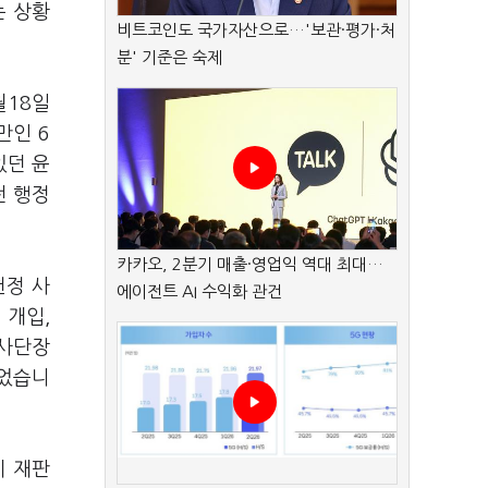
는 상황
비트코인도 국가자산으로…'보관·평가·처
분' 기준은 숙제
월18일
만인 6
있던 윤
전 행정
카카오, 2분기 매출·영업익 역대 최대…
헌정 사
에이전트 AI 수익화 관건
 개입,
1사단장
부었습니
미 재판