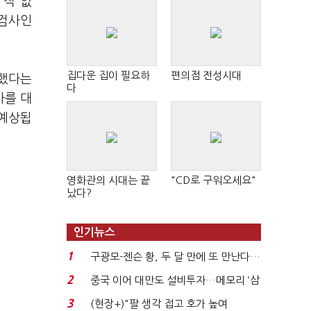
 적 없
 검사인
집다운 집이 필요하
편의점 전성시대
부했다는
다
사를 대
 예상됩
영화관의 시대는 끝
"CD로 구워오세요"
났다?
인기뉴스
1
구광모-젠슨 황, 두 달 만에 또 만난다…
로봇·AI 등 논...
2
중국 이어 대만도 설비투자…메모리 ‘삼
국전쟁’
3
(현장+)"팔 생각 접고 호가 높여