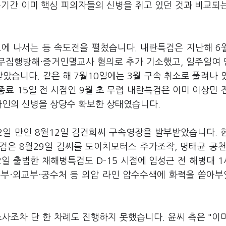
은기간 이미 핵심 피의자들의 신병을 쥐고 있던 것과 비교되
보에 나서는 등 속도전을 펼쳤습니다. 내란특검은 지난해 6
공무집행방해·증거인멸교사 혐의로 추가 기소했고, 일주일여 
았습니다. 같은 해 7월10일에는 3월 구속 취소로 풀려나 
종료 15일 전 시점인 9월 초 무렵 내란특검은 이미 이상민 
라인의 신병을 상당수 확보한 상태였습니다.
2일 만인 8월12일 김건희씨 구속영장을 발부받았습니다. 
검은 8월29일 김씨를 도이치모터스 주가조작, 명태균 공천
일 출범한 채해병특검도 D-15 시점에 임성근 전 해병대 
무부·외교부·공수처 등 외압 라인 압수수색에 화력을 쏟아
사조차 단 한 차례도 진행하지 못했습니다. 윤씨 측은 "이