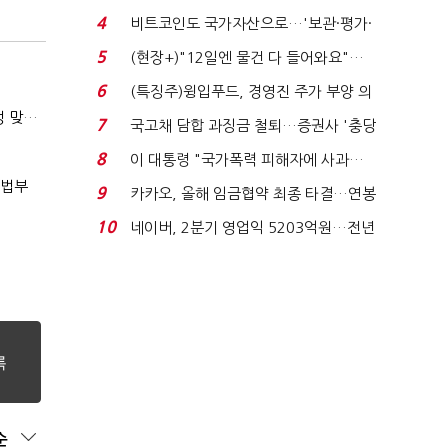
요"…'덜 똘똘한 한 채' 20...
4
비트코인도 국가자산으로…'보관·평가·
처분' 기준은 ...
5
(현장+)"12일엔 물건 다 들어와요"…
빈 매대 채우며 문 연 ...
6
(특징주)윙입푸드, 경영진 주가 부양 의
지에 상한가...
(마약범죄, 처벌에서 치료로)②(단독)"마약은 전염병…여성 맞춤형 재활과정 개발 중"
7
국고채 담합 과징금 철퇴…증권사 '충당
금 폭탄' 우려...
8
이 대통령 "국가폭력 피해자에 사과…
적극적 조사로 진...
사법부
9
카카오, 올해 임금협약 최종 타결…연봉
6.3% 인상·격려...
10
네이버, 2분기 영업익 5203억원…전년
비 0.2% 감소...
순