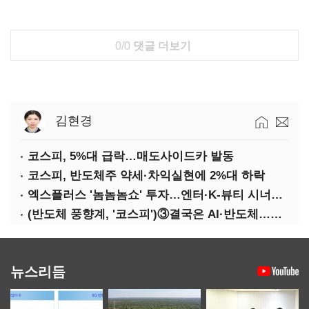
0/0
댓글 더보기
김현경
코스피, 5%대 급락…매도사이드카 발동
코스피, 반도체주 약세·차익실현에 2%대 하락
엑스플러스 '놈놈놈쇼' 투자…엔터·K-뷰티 시너지 확대
(반도체 풍향계, '코스피')③결국은 AI·반도체…글로벌 공급망 연동
뉴스리듬