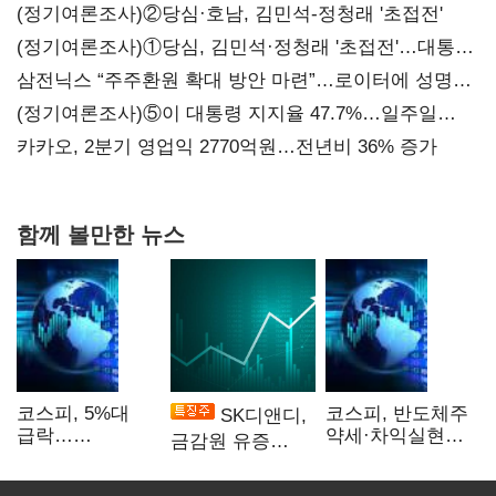
(정기여론조사)②당심·호남, 김민석-정청래 '초접전'
(정기여론조사)①당심, 김민석·정청래 '초접전'…대통령
지지도 '50% 아래로'(종합)
삼전닉스 “주주환원 확대 방안 마련”…로이터에 성명
보내
(정기여론조사)⑤이 대통령 지지율 47.7%…일주일
만에 다시 40%대
카카오, 2분기 영업익 2770억원…전년비 36% 증가
함께 볼만한 뉴스
코스피, 5%대
코스피, 반도체주
SK디앤디,
급락…
약세·차익실현에
금감원 유증
매도사이드카
2%대 하락
제동에 장 초반
발동
상한가