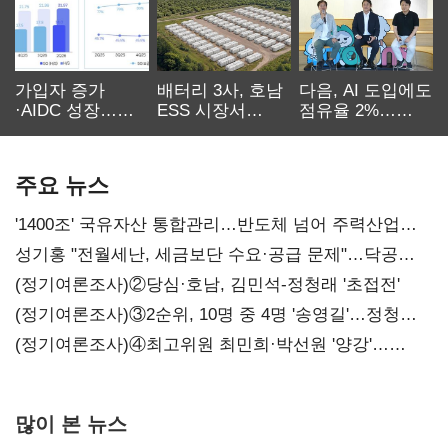
가입자 증가
배터리 3사, 호남
다음, AI 도입에도
·AIDC 성장…
ESS 시장서
점유율 2%…
SKT 2분기 성장
‘격돌’
에이전트
본궤도
차별화가 관건
주요 뉴스
'1400조' 국유자산 통합관리…반도체 넘어 주력산업
구조혁신
성기홍 "전월세난, 세금보단 수요·공급 문제"…닥공
시사
(정기여론조사)②당심·호남, 김민석-정청래 '초접전'
(정기여론조사)③2순위, 10명 중 4명 '송영길'…정청래
'한 자릿수'
(정기여론조사)④최고위원 최민희·박선원 '양강'…
서미화·이성윤·임미애 뒤이어
많이 본 뉴스