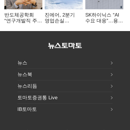
반도체공학회
진에어, 2분기
SK하이닉스 “AI
“연구개발직 주
영업손실
수요 대응”…용인
52시간제
731억…유가
·청주 팹에 54조
개선해야”
상승 여파
투자
뉴스
뉴스북
뉴스리듬
토마토증권통 Live
IB토마토