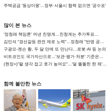
진실 밝혀야"
주택공급 '동상이몽'…정부·서울시 협력 없으면 '공수표'
많이 본 뉴스
'정청래 책임론' 꺼낸 친명계…친청계는 추가투표
때리기
김민석 "경선갈등 완전 제로 노력"…정청래 "반명 공세
사과부터"
구광모-젠슨 황, 두 달 만에 또 만난다…로봇·AI 등 논의
비트코인도 국가자산으로…'보관·평가·처분' 기준은
숙제
(현장+)"팔 생각 접고 호가 높여요"…'덜 똘똘한 한 채'
20억 키맞추기
함께 볼만한 뉴스