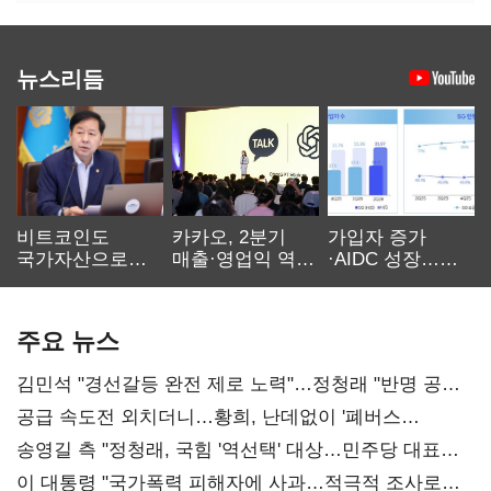
뉴스리듬
비트코인도
카카오, 2분기
가입자 증가
국가자산으로…'
매출·영업익 역대
·AIDC 성장…
보관·평가·처분'
최대…에이전트
SKT 2분기 성장
기준은 숙제
AI 수익화 관건
본궤도
주요 뉴스
김민석 "경선갈등 완전 제로 노력"…정청래 "반명 공세
사과부터"
공급 속도전 외치더니…황희, 난데없이 '폐버스
리모델링' 제안
송영길 측 "정청래, 국힘 '역선택' 대상…민주당 대표로
총선 지휘 못해"
이 대통령 "국가폭력 피해자에 사과…적극적 조사로