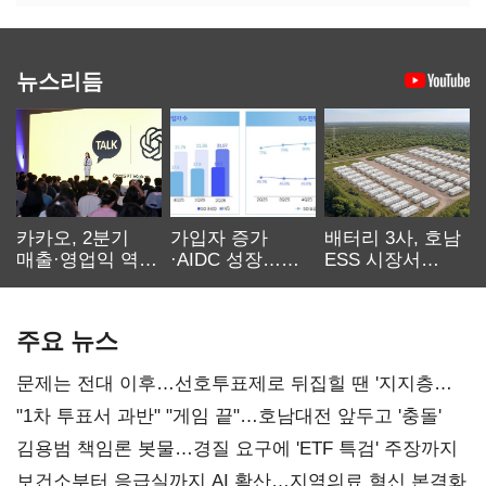
뉴스리듬
카카오, 2분기
가입자 증가
배터리 3사, 호남
매출·영업익 역대
·AIDC 성장…
ESS 시장서
최대…에이전트
SKT 2분기 성장
‘격돌’
AI 수익화 관건
본궤도
주요 뉴스
문제는 전대 이후…선호투표제로 뒤집힐 땐 '지지층
불복'
"1차 투표서 과반" "게임 끝"…호남대전 앞두고 '충돌'
김용범 책임론 봇물…경질 요구에 'ETF 특검' 주장까지
보건소부터 응급실까지 AI 확산…지역의료 혁신 본격화