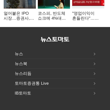
얼어붙은 IPO
코스피, 반도체
"영업이익이
시장…증권사,
쇼크에 4%대
흔들린다"…
하반기 '대어
급락…코스닥은
화학주, IFRS
전쟁' 기대
5거래일째 상승
18에 취약
뉴스
뉴스북
뉴스리듬
토마토증권통 Live
IB토마토