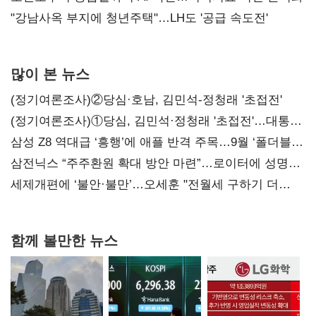
"강남사옥 부지에 청년주택"…LH도 '공급 속도전'
많이 본 뉴스
(정기여론조사)②당심·호남, 김민석-정청래 '초접전'
(정기여론조사)①당심, 김민석·정청래 '초접전'…대통령
지지도 '50% 아래로'(종합)
삼성 Z8 역대급 ‘흥행’에 애플 반격 주목…9월 ‘폴더블
대전’
삼전닉스 “주주환원 확대 방안 마련”…로이터에 성명
보내
세제개편에 ‘불안·불만’…오세훈 "전월세 구하기 더
힘들어질 것"
함께 볼만한 뉴스