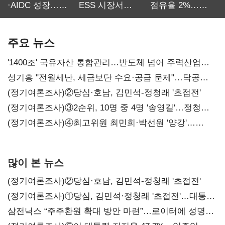
·AIDC 성장…
ESS 시장서
점유율 2%…
SKT 2분기 성장
‘격돌’
에이전트
본궤도
차별화가 관건
주요 뉴스
'1400조' 국유자산 통합관리…반도체 넘어 주력산업
구조혁신
성기홍 "전월세난, 세금보단 수요·공급 문제"…닥공
시사
(정기여론조사)②당심·호남, 김민석-정청래 '초접전'
(정기여론조사)③2순위, 10명 중 4명 '송영길'…정청래
'한 자릿수'
(정기여론조사)④최고위원 최민희·박선원 '양강'…
서미화·이성윤·임미애 뒤이어
많이 본 뉴스
(정기여론조사)②당심·호남, 김민석-정청래 '초접전'
(정기여론조사)①당심, 김민석·정청래 '초접전'…대통령
지지도 '50% 아래로'(종합)
삼전닉스 “주주환원 확대 방안 마련”…로이터에 성명