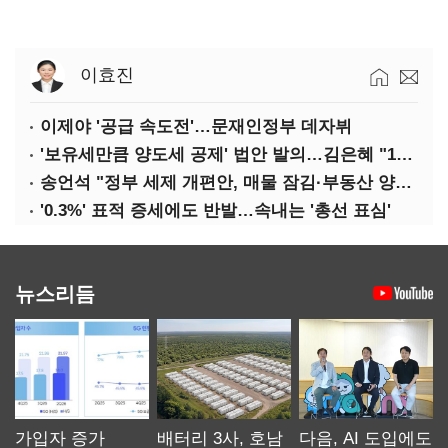
이효진
이제야 '공급 속도전'…문재인정부 데자뷔
'보유세만큼 양도세 공제' 법안 발의…김은혜 "1주택자 세 부담 완화"
송언석 "정부 세제 개편안, 매물 잠김·부동산 양극화 키운다"
'0.3%' 표적 증세에도 반발…속내는 '총선 표심'
뉴스리듬
가입자 증가
배터리 3사, 호남
다음, AI 도입에도