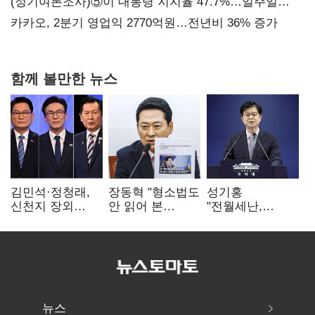
보내
(정기여론조사)⑤이 대통령 지지율 47.7%…일주일
만에 다시 40%대
카카오, 2분기 영업익 2770억원…전년비 36% 증가
함께 볼만한 뉴스
김민석·정청래,
장동혁 "형소법도
성기홍
신천지 장외
안 읽어 본
"전월세난,
설전…송영길
대통령…빛의
세금보단 수요·
"호남 계몽 규탄"
속도로 무너질
공급 문제"…닥공
것"
시사
뉴스