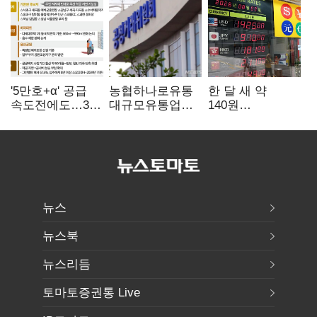
'5만호+α' 공급
농협하나로유통
한 달 새 약
속도전에도…3대
대규모유통업법
140원
난제 '첩첩산중'
위반 적발…
급락…'역대급
공정위, 과징금
엔저'에 원화
4억6200만원
변곡점
부과
뉴스
뉴스북
뉴스리듬
토마토증권통 Live