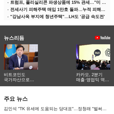
트럼프, 폴리실리콘 파생상품에 15% 관세…"미 산업 재건"
전세사기 피해주택 매입 1만호 돌파…누적 피해자 4만278명
"강남사옥 부지에 청년주택"…LH도 '공급 속도전'
뉴스리듬
비트코인도
카카오, 2분기
국가자산으로…'
매출·영업익 역대
보관·평가·처분'
최대…에이전트
기준은 숙제
AI 수익화 관건
주요 뉴스
김민석 "TK 유세에 도움되는 당대표"…정청래 "벌써