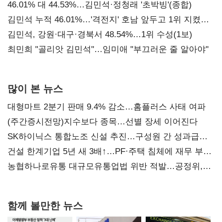
대표된 양 당직 배분"
46.01% 대 44.53%…김민석·정청래 '초박빙'(종합)
김민석 누적 46.01%…'격전지' 호남 앞두고 1위 지켰다
(2보)
김민석, 강원·대구·경북서 48.54%…1위 수성(1보)
최민희 "골리앗 김민석"…임미애 "부끄러운 줄 알아야"
많이 본 뉴스
대형마트 2분기 판매 9.4% 감소…홈플러스 사태 여파
(주간증시전망)지수보다 종목…선별 장세 이어진다
SK하이닉스 통합노조 신설 추진…구성원 간 성과급
불만 확산
건설 한계기업 5년 새 3배↑…PF·주택 침체에 재무 부담
확대
농협하나로유통 대규모유통업법 위반 적발…공정위,
과징금 4억6200만원 부과
함께 볼만한 뉴스