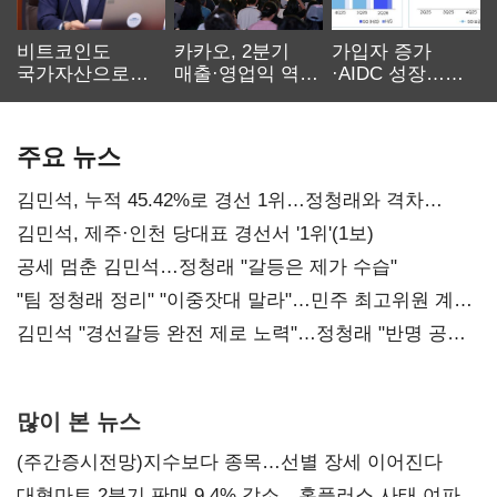
비트코인도
카카오, 2분기
가입자 증가
국가자산으로…'
매출·영업익 역대
·AIDC 성장…
보관·평가·처분'
최대…에이전트
SKT 2분기 성장
기준은 숙제
AI 수익화 관건
본궤도
주요 뉴스
김민석, 누적 45.42%로 경선 1위…정청래와 격차
0.86%p(2보)
김민석, 제주·인천 당대표 경선서 '1위'(1보)
공세 멈춘 김민석…정청래 "갈등은 제가 수습"
"팀 정청래 정리" "이중잣대 말라"…민주 최고위원 계파
다툼 격화
김민석 "경선갈등 완전 제로 노력"…정청래 "반명 공세
사과부터"
많이 본 뉴스
(주간증시전망)지수보다 종목…선별 장세 이어진다
대형마트 2분기 판매 9.4% 감소…홈플러스 사태 여파