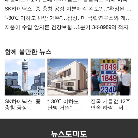
SK하이닉스, 중 충칭 공장 지분매각 검토?…“확정된 바
없어”
“-30℃ 이하도 난방 거뜬”…삼성, 미 국립연구소와 개발
협력
지출이 수입 앞지른 건강보험…1분기 3조8989억 적자
함께 볼만한 뉴스
SK하이닉스, 중
“-30℃ 이하도
전국 기름값 12주
충칭 공장
난방 거뜬”…
연속 하락…서울
지분매각
삼성, 미
휘발윳값 1909원
검토?…“확정된
국립연구소와
바 없어”
개발 협력