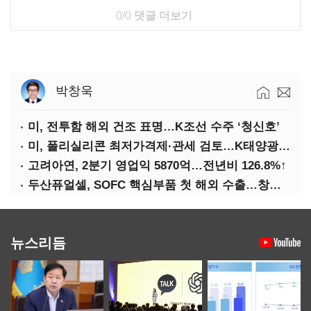
0/0
댓글 더보기
박창욱
미, 전투함 해외 건조 표명…K조선 수주 ‘청신호’
미, 폴리실리콘 최저가격제·관세 검토…K태양광 입지 확대 기대
고려아연, 2분기 영업익 5870억…전년비 126.8%↑
두산퓨얼셀, SOFC 핵심부품 첫 해외 수출…창사 이래 최대 규모
뉴스리듬