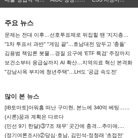
최대…에이전트
SKT 2분기 성장
‘격돌’
AI 수익화 관건
본궤도
주요 뉴스
문제는 전대 이후…선호투표제로 뒤집힐 땐 '지지층
불복'
"1차 투표서 과반" "게임 끝"…호남대전 앞두고 '충돌'
김용범 책임론 봇물…경질 요구에 'ETF 특검' 주장까지
보건소부터 응급실까지 AI 확산…지역의료 혁신 본격화
"강남사옥 부지에 청년주택"…LH도 '공급 속도전'
많이 본 뉴스
[IB토마토]아워홈 떠난 구미현, 본느에 340억 베팅…
가족 지배체제 구축
(시론)꿈과 계획은 다르다
(민선 9기 한달)③'7조 채무' 곳간에 충격…추미애,
20년만에 '비상재정' 선언 승부수
(정기여론조사)②당심·호남, 김민석-정청래 '초접전'