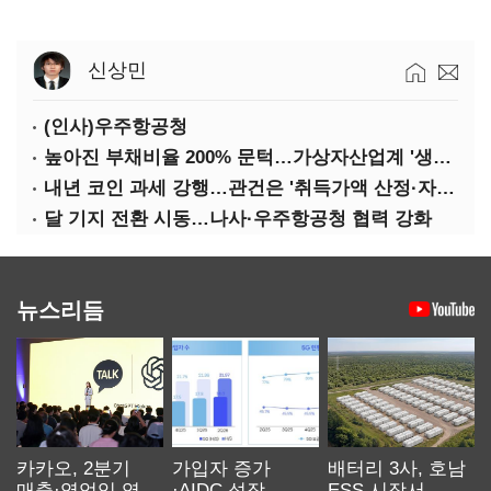
신상민
(인사)우주항공청
높아진 부채비율 200% 문턱…가상자산업계 '생존 시험대'
내년 코인 과세 강행…관건은 '취득가액 산정·자산 이동'
달 기지 전환 시동…나사·우주항공청 협력 강화
뉴스리듬
카카오, 2분기
가입자 증가
배터리 3사, 호남
매출·영업익 역대
·AIDC 성장…
ESS 시장서