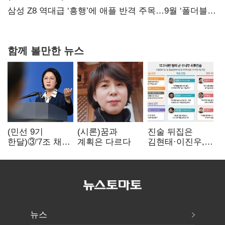
삼성 Z8 역대급 ‘흥행’에 애플 반격 주목…9월 ‘폴더블
대전’
함께 볼만한 뉴스
(민선 9기
(시론)꿈과
진술 뒤집은
한달)③'7조 채무'
계획은 다르다
김현태·이진우,
곳간에 충격…
박안수는 "국가에
추미애, 20년만에
헌신"…법정서
'비상재정' 선언
드러난 군
승부수
수뇌부의 민낯
뉴스