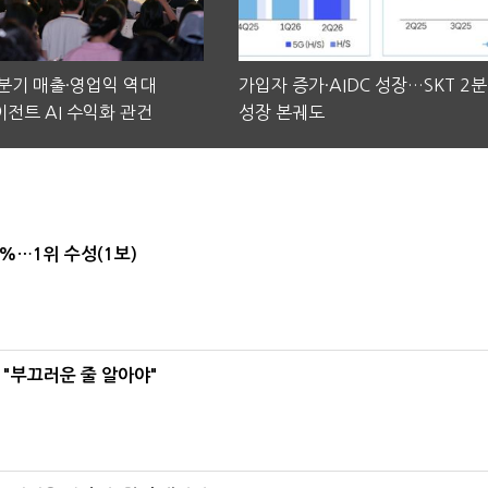
2분기 매출·영업익 역대
가입자 증가·AIDC 성장…SKT 2
전트 AI 수익화 관건
성장 본궤도
4%…1위 수성(1보)
 "부끄러운 줄 알아야"