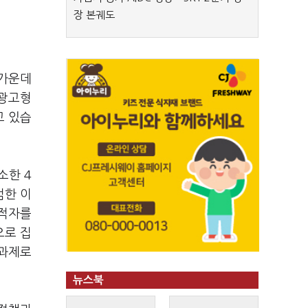
장 본궤도
 가운데
 광고형
고 있습
소한 4
한 이
 적자를
으로 집
 과제로
뉴스북