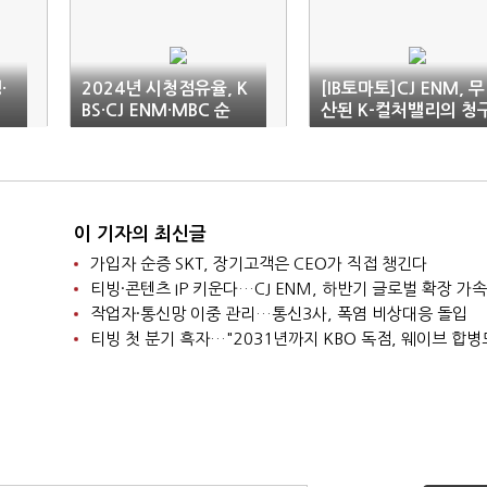
·
2024년 시청점유율, K
[IB토마토]CJ ENM, 무
BS·CJ ENM·MBC 순
산된 K-컬처밸리의 청
"
서…1800억 부담 남았
다
이 기자의 최신글
가입자 순증 SKT, 장기고객은 CEO가 직접 챙긴다
티빙·콘텐츠 IP 키운다…CJ ENM, 하반기 글로벌 확장 가속
작업자·통신망 이중 관리…통신3사, 폭염 비상대응 돌입