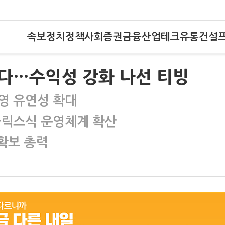
속보
정치
정책
사회
증권
금융
산업
테크
유통
건설
다…수익성 강화 나선 티빙
영 유연성 확대
플릭스식 운영체계 확산
 확보 총력