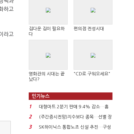
 정책과
소화하고
집다운 집이 필요하
편의점 전성시대
"이라고
다
영화관의 시대는 끝
"CD로 구워오세요"
났다?
인기뉴스
1
대형마트 2분기 판매 9.4% 감소…홈
플러스 사태 여파...
2
(주간증시전망)지수보다 종목…선별 장
세 이어진다...
3
SK하이닉스 통합노조 신설 추진…구성