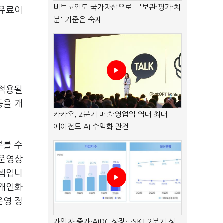
비트코인도 국가자산으로…'보관·평가·처
 유료이
분' 기준은 숙제
 적용될
등을 개
카카오, 2분기 매출·영업익 역대 최대…
에이전트 AI 수익화 관건
부를 수
 운영상
 셈입니
 개인화
운영 정
가입자 증가·AIDC 성장…SKT 2분기 성