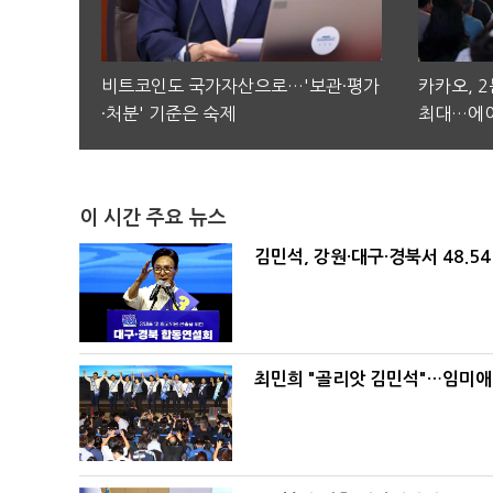
비트코인도 국가자산으로…'보관·평가
카카오, 
·처분' 기준은 숙제
최대…에이
이 시간 주요 뉴스
김민석, 강원·대구·경북서 48.5
최민희 "골리앗 김민석"…임미애