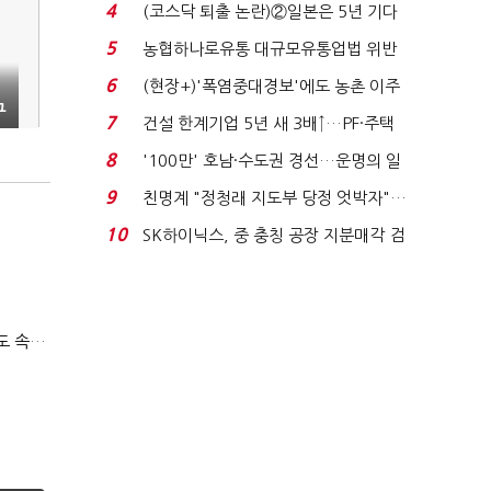
원 간 성과급 불...
4
(코스닥 퇴출 논란)②일본은 5년 기다
려주는데 우리는 ...
5
농협하나로유통 대규모유통업법 위반
적발…공정위, 과...
6
(현장+)'폭염중대경보'에도 농촌 이주
구
노동자는 강행군…'야...
7
건설 한계기업 5년 새 3배↑…PF·주택
침체에 재무 ...
8
'100만' 호남·수도권 경선…운명의 일
주일
9
친명계 "정청래 지도부 당정 엇박자"…
친청계 "신천지 오...
10
SK하이닉스, 중 충칭 공장 지분매각 검
토?…“확정된 바...
티빙 첫 분기 흑자…"2031년까지 KBO 독점, 웨이브 합병도 속도"