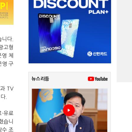
습니다.
 광고형
운영 체
운영 구
뉴스리듬
과 TV
다.
료·유료
넓혔습니
당수 조