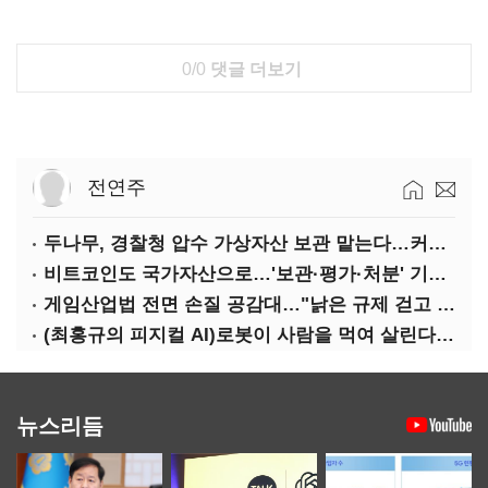
0/0
댓글 더보기
전연주
두나무, 경찰청 압수 가상자산 보관 맡는다…커스터디 사업 최종 낙찰
비트코인도 국가자산으로…'보관·평가·처분' 기준은 숙제
게임산업법 전면 손질 공감대…"낡은 규제 걷고 안전장치 촘촘히 해야"
(최홍규의 피지컬 AI)로봇이 사람을 먹여 살린다, 그런데 언제 먹여야 할지는 모른다
뉴스리듬