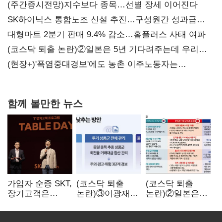
(주간증시전망)지수보다 종목…선별 장세 이어진다
SK하이닉스 통합노조 신설 추진…구성원간 성과급
불만 확산
대형마트 2분기 판매 9.4% 감소…홈플러스 사태 여파
(코스닥 퇴출 논란)②일본은 5년 기다려주는데 우리는
당장 퇴출?…시간만으론 부족한 코스닥 구하기
(현장+)'폭염중대경보'에도 농촌 이주노동자는
강행군…'야외작업 중지' 권고도 무시
함께 볼만한 뉴스
가입자 순증 SKT,
(코스닥 퇴출
(코스닥 퇴출
장기고객은
논란)③이광재
논란)②일본은
CEO가 직접
"과속 잡더라도
5년
챙긴다
자동차 없애지는
기다려주는데