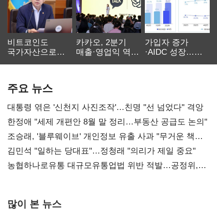
비트코인도
카카오, 2분기
가입자 증가
국가자산으로…'
매출·영업익 역대
·AIDC 성장…
보관·평가·처분'
최대…에이전트
SKT 2분기 성장
기준은 숙제
AI 수익화 관건
본궤도
주요 뉴스
대통령 엮은 '신천지 사진조작'…친명 "선 넘었다" 격앙
한정애 "세제 개편안 8월 말 정리…부동산 공급도 논의"
조승래, '블루웨이브' 개인정보 유출 사과 "무거운 책임
통감"
김민석 "일하는 당대표"…정청래 "의리가 제일 중요"
농협하나로유통 대규모유통업법 위반 적발…공정위,
과징금 4억6200만원 부과
많이 본 뉴스