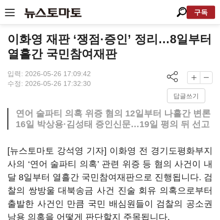
구독
이화영 재판 ‘쟁점·증인’ 정리…8일부터
열흘간 국민참여재판
입력: 2026-05-26 17:09:42
수정: 2026-05-26 17:32:30
답글쓰기
연어 술파티 의혹 위증 혐의 12일부터 나흘간 변론
16일 박상용·김성태 증인신문…19일 평의 뒤 선고
[뉴스토마토 강석영 기자] 이화영 전 경기도평화부지
사의 ‘연어 술파티 의혹’ 관련 위증 등 혐의 사건이 내
달 8일부터 열흘간 국민참여재판으로 진행됩니다. 검
찰의 쌍방울 대북송금 사건 진술 회유 의혹으로부터
출발한 사건인 만큼 국민 배심원들이 검찰의 공소권
남용 의혹을 어떻게 판단할지 주목됩니다.