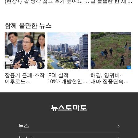
숙제
(현장+)"팔 생각 접고 호가 높여요"…'덜 똘똘한 한 채'
20억 키맞추기
함께 볼만한 뉴스
장윤기 은폐·조작
'FDI 실적
해경, 양귀비·
이후로도
10%'·'개발현안
대마 집중단속…
정보유출·
산적'…
4개월 동안
내부비위…경찰
인천경제청장
249명 검거
신뢰는 어디에
구원투수 찾기
뉴스