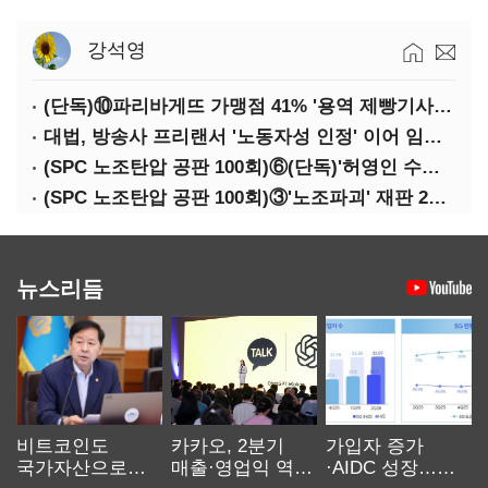
강석영
(단독)⑩파리바게뜨 가맹점 41% '용역 제빵기사 없어'…고용불안 속 브랜드가치도 '흔들'
대법, 방송사 프리랜서 '노동자성 인정' 이어 임금차별 '제동'
(SPC 노조탄압 공판 100회)⑥(단독)'허영인 수사기밀 유출' 임원, 출소하자 '억대 연봉' 고문으로
(SPC 노조탄압 공판 100회)③'노조파괴' 재판 2년 만의 증언…파리바게뜨 지회장 "허영인에 엄벌을"
뉴스리듬
비트코인도
카카오, 2분기
가입자 증가
국가자산으로…'
매출·영업익 역대
·AIDC 성장…