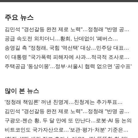
보관·평가·처분'
최대…에이전트
SKT 2분기 성장
기준은 숙제
AI 수익화 관건
본궤도
주요 뉴스
김민석 "경선갈등 완전 제로 노력"…정청래 "반명 공세
사과부터"
공급 속도전 외치더니…황희, 난데없이 '폐버스
리모델링' 제안
송영길 측 "정청래, 국힘 '역선택' 대상…민주당 대표로
총선 지휘 못해"
이 대통령 "국가폭력 피해자에 사과…적극적 조사로
진실 밝혀야"
주택공급 '동상이몽'…정부·서울시 협력 없으면 '공수표'
많이 본 뉴스
'정청래 책임론' 꺼낸 친명계…친청계는 추가투표
때리기
김민석 "경선갈등 완전 제로 노력"…정청래 "반명 공세
사과부터"
구광모-젠슨 황, 두 달 만에 또 만난다…로봇·AI 등 논의
비트코인도 국가자산으로…'보관·평가·처분' 기준은