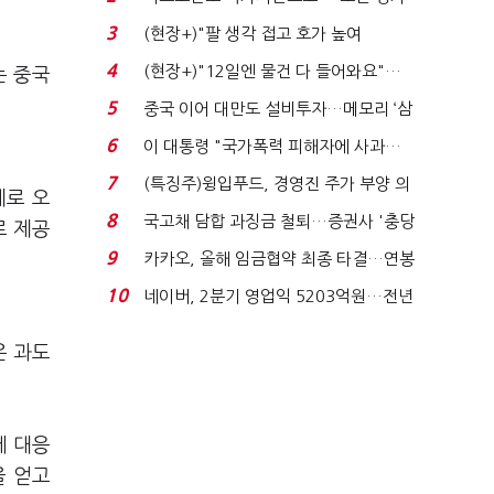
처분' 기준은 ...
3
(현장+)"팔 생각 접고 호가 높여
요"…'덜 똘똘한 한 채' 20...
4
(현장+)"12일엔 물건 다 들어와요"…
는 중국
빈 매대 채우며 문 연 ...
5
중국 이어 대만도 설비투자…메모리 ‘삼
국전쟁’
6
이 대통령 "국가폭력 피해자에 사과…
적극적 조사로 진...
7
(특징주)윙입푸드, 경영진 주가 부양 의
제로 오
지에 상한가...
8
국고채 담합 과징금 철퇴…증권사 '충당
로 제공
금 폭탄' 우려...
9
카카오, 올해 임금협약 최종 타결…연봉
6.3% 인상·격려...
10
네이버, 2분기 영업익 5203억원…전년
비 0.2% 감소...
은 과도
에 대응
을 얻고