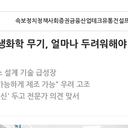
속보
정치
정책
사회
증권
금융
산업
테크
유통
건설
·생화학 무기, 얼마나 두려워해야
스 설계 기술 급성장
가능하게 제조 가능" 우려 고조
 혁신' 두고 전문가 의견 맞서