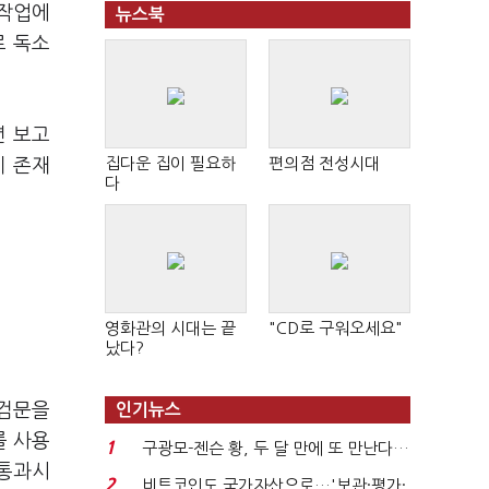
 작업에
뉴스북
로 독소
년 보고
집다운 집이 필요하
편의점 전성시대
이 존재
다
영화관의 시대는 끝
"CD로 구워오세요"
났다?
 검문을
인기뉴스
를 사용
1
구광모-젠슨 황, 두 달 만에 또 만난다…
 통과시
로봇·AI 등 논...
2
비트코인도 국가자산으로…'보관·평가·