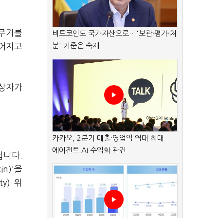
 무기를
비트코인도 국가자산으로…'보관·평가·처
분' 기준은 숙제
벌어지고
 상자가
카카오, 2분기 매출·영업익 역대 최대…
에이전트 AI 수익화 관건
닙니다.
n)'을
y) 위