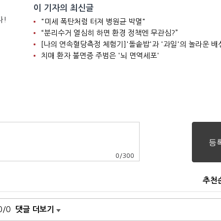
이 기자의 최신글
다!
"미세 폭탄처럼 터져 병원균 박멸"
“분리수거 열심히 하면 환경 정책엔 무관심?”
[나의 연속혈당측정 체험기]'돌솥밥'과 '과일'의 놀라운 배
치매 환자 불면증 주범은 '뇌 면역세포'
0
/
300
추천
0/0
댓글 더보기