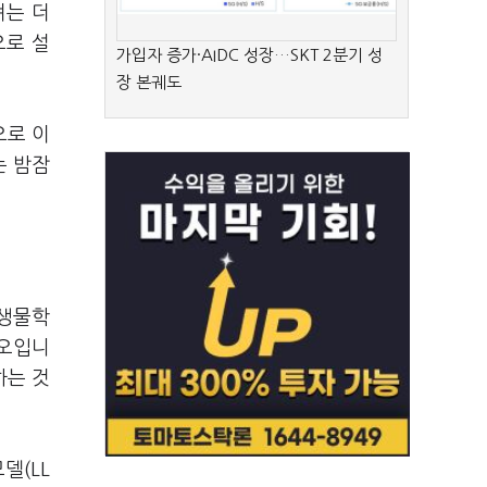
려는 더
으로 설
가입자 증가·AIDC 성장…SKT 2분기 성
장 본궤도
으로 이
는 밤잠
 생물학
리오입니
하는 것
델(LL