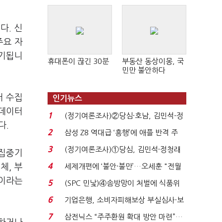
다. 신
주요 자
제기됩니
휴대폰이 끊긴 30분
부동산 동상이몽, 국
민만 불안하다
터 수집
인기뉴스
 데이터
1
(정기여론조사)②당심·호남, 김민석-정
다.
청래 '초접전'...
2
삼성 Z8 역대급 ‘흥행’에 애플 반격 주
목…9월 ‘폴...
3
(정기여론조사)①당심, 김민석·정청래
 집중기
'초접전'…대통령 ...
4
체, 부
세제개편에 ‘불안·불만’…오세훈 "전월
세 구하기 더 ...
심이라는
5
(SPC 민낯)④솜방망이 처벌에 식품위
생법 위반 반복...
6
기업은행, 소비자피해보상 부실심사·보
이스피싱 공시 ...
7
삼전닉스 “주주환원 확대 방안 마련”…