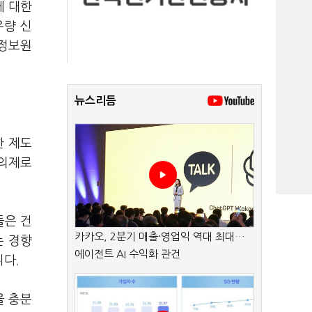
에 대한
우량 신
용정보원
뉴스리듬
한 제도
 의제로
들은 건
카카오, 2분기 매출·영업익 역대 최대…
는 경향
에이전트 AI 수익화 관건
니다.
을 충분