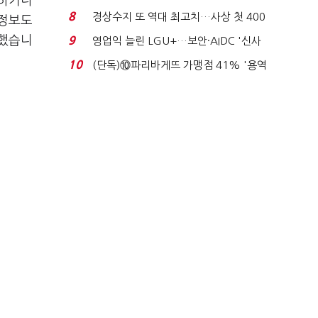
선하거나
로이터에 성명...
8
경상수지 또 역대 최고치…사상 첫 400
 정보도
억달러에 '3% 성...
말했습니
9
영업익 늘린 LGU+…보안·AIDC '신사
업 드라이브'...
10
(단독)⑩파리바게뜨 가맹점 41% '용역
제빵기사 없어'…고...