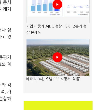
폼 종사
 사례가
가입자 증가·AIDC 성장…SKT 2분기 성
어나 성
장 본궤도
하고 있
신용평가
그룹 계
배터리 3사, 호남 ESS 시장서 ‘격돌’
수와 각
력, 카
 결합해