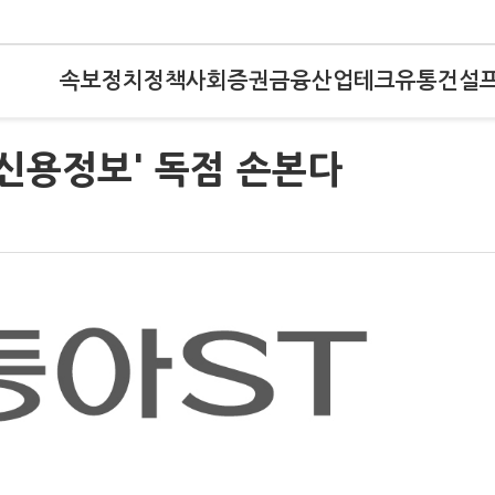
속보
정치
정책
사회
증권
금융
산업
테크
유통
건설
 신용정보' 독점 손본다