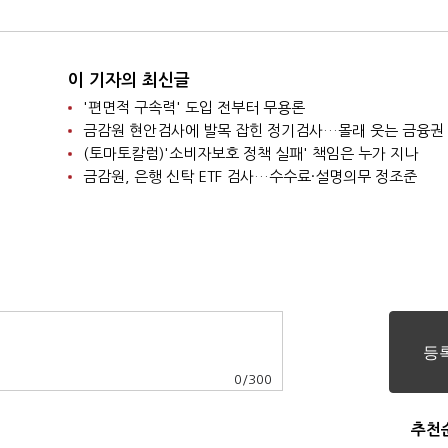
이 기자의 최신글
'편면적 구속력' 도입 전부터 무용론
금감원 현안검사에 발목 잡힌 정기검사…몰래 웃는 금융권
(토마토칼럼)'소비자보호 정책 실패' 책임은 누가 지나
금감원, 은행 신탁 ETF 검사…수수료·설명의무 정조준
0
/
300
추천