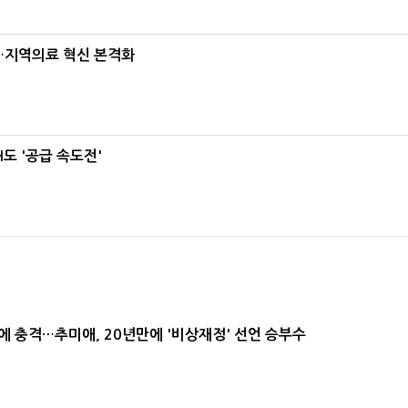
…지역의료 혁신 본격화
도 '공급 속도전'
간에 충격…추미애, 20년만에 '비상재정' 선언 승부수