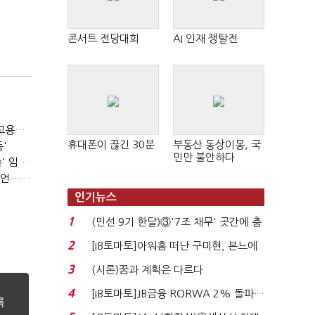
콘서트 전당대회
AI 인재 쟁탈전
(단독)⑩파리바게뜨 가맹점 41% '용역 제빵기사 없어'…고용불안 속 브랜드가치도 '흔들'
휴대폰이 끊긴 30분
부동산 동상이몽, 국
'
민만 불안하다
(SPC 노조탄압 공판 100회)⑥(단독)'허영인 수사기밀 유출' 임원, 출소하자 '억대 연봉' 고문으로
(SPC 노조탄압 공판 100회)③'노조파괴' 재판 2년 만의 증언…파리바게뜨 지회장 "허영인에 엄벌을"
인기뉴스
1
(민선 9기 한달)③'7조 채무' 곳간에 충
격…추미애, 20년...
2
[IB토마토]아워홈 떠난 구미현, 본느에
340억 베팅…가...
3
(시론)꿈과 계획은 다르다
4
[IB토마토]JB금융 RORWA 2% 돌파…
실적 견인은 은행 ...