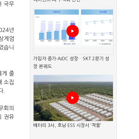
터 국무
024년
비상계엄
짚었습니
가입자 증가·AIDC 성장…SKT 2분기 성
장 본궤도
에게 줄
해 소집
다.
국무회의
의 권유
배터리 3사, 호남 ESS 시장서 ‘격돌’