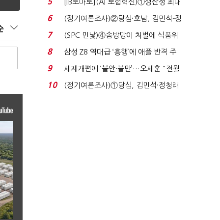
5
[IB토마토](AI 보험혁신)①생산성 최대
80% 개선…현실...
6
(정기여론조사)②당심·호남, 김민석-정
순
청래 '초접전'...
7
(SPC 민낯)④솜방망이 처벌에 식품위
생법 위반 반복...
8
삼성 Z8 역대급 ‘흥행’에 애플 반격 주
목…9월 ‘폴...
9
세제개편에 ‘불안·불만’…오세훈 "전월
세 구하기 더 ...
10
(정기여론조사)①당심, 김민석·정청래
'초접전'…대통령 ...