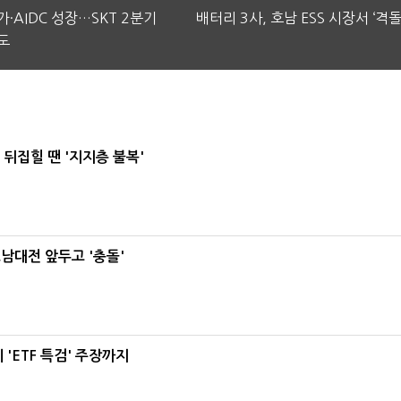
·AIDC 성장…SKT 2분기
배터리 3사, 호남 ESS 시장서 ‘격돌
도
뒤집힐 땐 '지지층 불복'
호남대전 앞두고 '충돌'
'ETF 특검' 주장까지