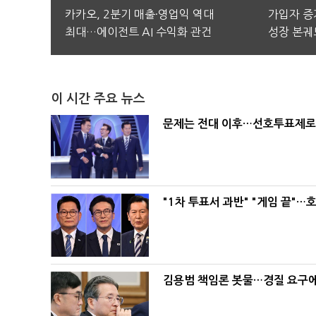
카카오, 2분기 매출·영업익 역대
가입자 증가
최대…에이전트 AI 수익화 관건
성장 본궤
이 시간 주요 뉴스
문제는 전대 이후…선호투표제로 
"1차 투표서 과반" "게임 끝"…
김용범 책임론 봇물…경질 요구에 