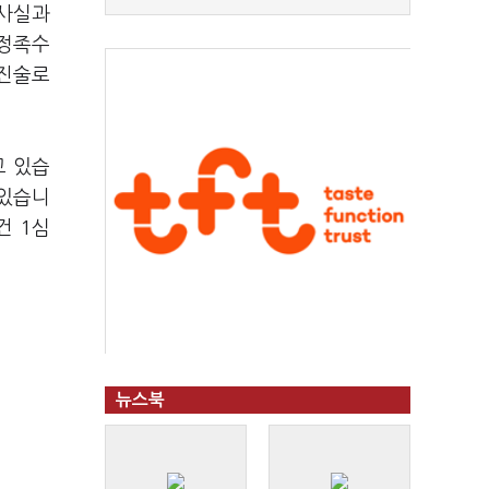
 사실과
사정족수
 진술로
고 있습
 있습니
건 1심
뉴스북