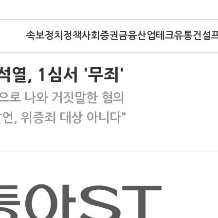
속보
정치
정책
사회
증권
금융
산업
테크
유통
건설
석열, 1심서 '무죄'
으로 나와 거짓말한 혐의
발언, 위증죄 대상 아니다"