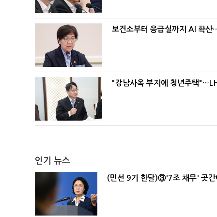
보건소부터 응급실까지 AI 확산
"강남사옥 부지에 청년주택"…LH
인기 뉴스
(민선 9기 한달)③'7조 채무' 곳