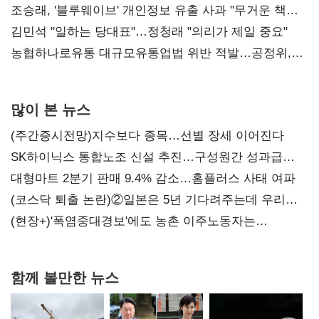
조승래, '블루웨이브' 개인정보 유출 사과 "무거운 책임
통감"
김민석 "일하는 당대표"…정청래 "의리가 제일 중요"
농협하나로유통 대규모유통업법 위반 적발…공정위,
과징금 4억6200만원 부과
많이 본 뉴스
(주간증시전망)지수보다 종목…선별 장세 이어진다
SK하이닉스 통합노조 신설 추진…구성원간 성과급
불만 확산
대형마트 2분기 판매 9.4% 감소…홈플러스 사태 여파
(코스닥 퇴출 논란)②일본은 5년 기다려주는데 우리는
당장 퇴출?…시간만으론 부족한 코스닥 구하기
(현장+)'폭염중대경보'에도 농촌 이주노동자는
강행군…'야외작업 중지' 권고도 무시
함께 볼만한 뉴스