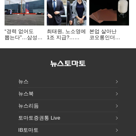
“경력 없어도
최태원, 노소영에
본업 살아난
뽑는다”…삼성
1조 지급?…
코오롱인더
·TSMC, 미
재상고 여부 주목
·HS효성…AI·
반도체 인재
배터리 소재로
쟁탈전
보폭 확대
뉴스
뉴스북
뉴스리듬
토마토증권통 Live
IB토마토