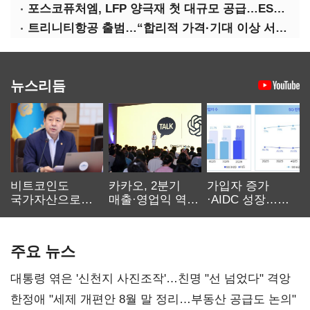
포스코퓨처엠, LFP 양극재 첫 대규모 공급…ESS 시장 공략
트리니티항공 출범…“합리적 가격·기대 이상 서비스로 승부”
뉴스리듬
비트코인도
카카오, 2분기
가입자 증가
국가자산으로…'
매출·영업익 역대
·AIDC 성장…
보관·평가·처분'
최대…에이전트
SKT 2분기 성장
기준은 숙제
AI 수익화 관건
본궤도
주요 뉴스
대통령 엮은 '신천지 사진조작'…친명 "선 넘었다" 격앙
한정애 "세제 개편안 8월 말 정리…부동산 공급도 논의"