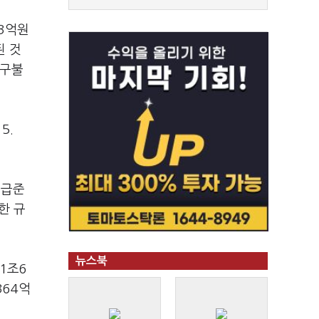
13억원
된 것
요구불
5.
지급준
한 규
뉴스북
1조6
364억