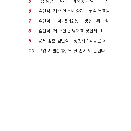
5
"팀 정청래 정리" "이중잣대 말라"…민
주 최고위원 계파 다...
6
김민석, 제주·인천서 승리…누적 득표율
'1위 탈환'(종합)...
7
김민석, 누적 45.42%로 경선 1위…정
청래와 격차 0.86%p(...
8
김민석, 제주·인천 당대표 경선서 '1
위'(1보)...
9
공세 멈춘 김민석…정청래 "갈등은 제
가 수습"
10
구광모-젠슨 황, 두 달 만에 또 만난다…
로봇·AI 등 논...