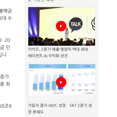
구불예금
최대 수
 20
금 인
카카오, 2분기 매출·영업익 역대 최대…
입니
에이전트 AI 수익화 관건
 증가
 중 최
가입자 증가·AIDC 성장…SKT 2분기 성
68조9
장 본궤도