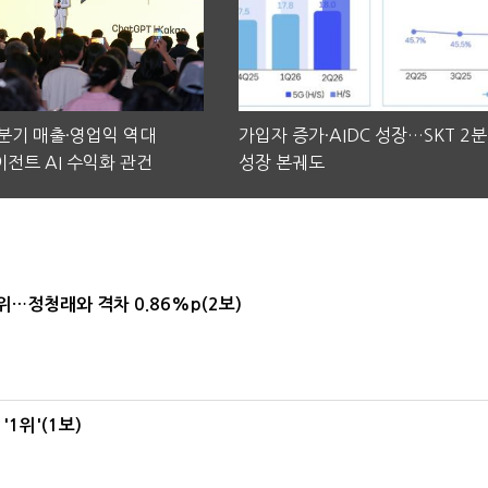
2분기 매출·영업익 역대
가입자 증가·AIDC 성장…SKT 2
전트 AI 수익화 관건
성장 본궤도
1위…정청래와 격차 0.86%p(2보)
1위'(1보)