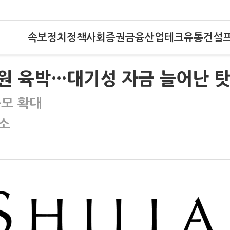
속보
정치
정책
사회
증권
금융
산업
테크
유통
건설
원 육박…대기성 자금 늘어난 
규모 확대
소