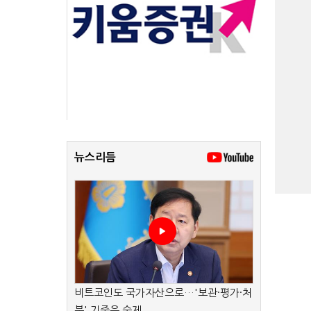
뉴스리듬
비트코인도 국가자산으로…'보관·평가·처
분' 기준은 숙제