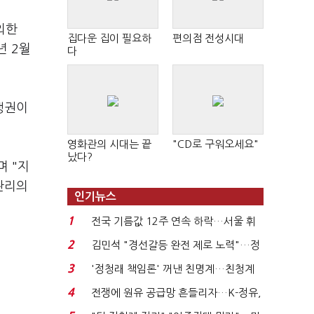
외한
집다운 집이 필요하
편의점 전성시대
년 2월
다
행권이
영화관의 시대는 끝
"CD로 구워오세요"
났다?
 "지
관리의
인기뉴스
1
전국 기름값 12주 연속 하락…서울 휘
발윳값 1909원...
2
김민석 "경선갈등 완전 제로 노력"…정
청래 "반명 공세 사...
3
'정청래 책임론' 꺼낸 친명계…친청계
는 추가투표 때리기...
4
전쟁에 원유 공급망 흔들리자…K-정유,
에너지안보 핵심...