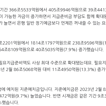
간 366조5533억원에서 405조9946억원으로 39조44
출금이 가능한 자금이 증가하면서 지급준비금 부담도 함께 확대
가 늘면서 은행 일반 정기예금보다 언제뜬 꺼내쓸 수 있는 
201억원에서 1814조1797억원으로 238조9596억원(1
54조8109억원으로 40조5035억원(7.9%) 증가했습니다.
 필요지급준비액도 사상 최대 수준으로 확대됐는데요. 필요
 2월 86조5068억원 대비 11조4950억원(13.3%) 증가
 예치된 지준예치금입니다. 지준예치금은 2023년 2월 8
472억원(9.7%) 늘었습니다. 반면 시재금은 같은 기간 9조
감소했습니다.