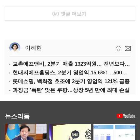
0/0
댓글 더보기
이혜현
교촌에프앤비, 2분기 매출 1323억원… 전년보다 4.9%↑
현대지에프홀딩스, 2분기 영업익 15.6%↑…500억 규모 자사주 매입
롯데쇼핑, 백화점 호조에 2분기 영업익 121% 급증
과징금 '폭탄' 맞은 쿠팡…상장 5년 만에 최대 손실
뉴스리듬