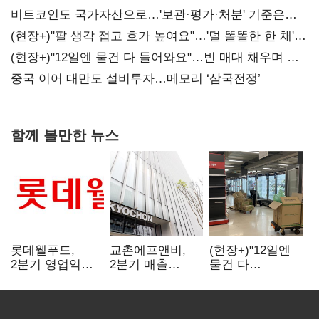
비트코인도 국가자산으로…'보관·평가·처분' 기준은
숙제
(현장+)"팔 생각 접고 호가 높여요"…'덜 똘똘한 한 채'
20억 키맞추기
(현장+)"12일엔 물건 다 들어와요"…빈 매대 채우며 문
연 홈플러스
중국 이어 대만도 설비투자…메모리 ‘삼국전쟁’
함께 볼만한 뉴스
롯데웰푸드,
교촌에프앤비,
(현장+)"12일엔
2분기 영업익
2분기 매출
물건 다
89%↑…해외
1323억원…
들어와요"…빈
사업이 실적 견인
전년보다 4.9%↑
매대 채우며 문
연 홈플러스