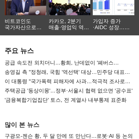
비트코인도
카카오, 2분기
가입자 증가
국가자산으로…'
매출·영업익 역대
·AIDC 성장…
보관·평가·처분'
최대…에이전트
SKT 2분기 성장
기준은 숙제
AI 수익화 관건
본궤도
주요 뉴스
공급 속도전 외치더니…황희, 난데없이 '폐버스
리모델링' 제안
송영길 측 "정청래, 국힘 '역선택' 대상…민주당 대표로
총선 지휘 못해"
이 대통령 "국가폭력 피해자에 사과…적극적 조사로
진실 밝혀야"
주택공급 '동상이몽'…정부·서울시 협력 없으면 '공수표'
'금융복합기업집단' 토스, 전 계열사 내부통제 표준화
많이 본 뉴스
구광모-젠슨 황, 두 달 만에 또 만난다…로봇·AI 등 논의