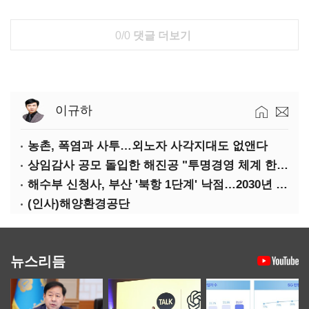
0/0
댓글 더보기
이규하
농촌, 폭염과 사투…외노자 사각지대도 없앤다
상임감사 공모 돌입한 해진공 "투명경영 체계 한층 강화"
해수부 신청사, 부산 '북항 1단계' 낙점…2030년 완공 목표
(인사)해양환경공단
뉴스리듬