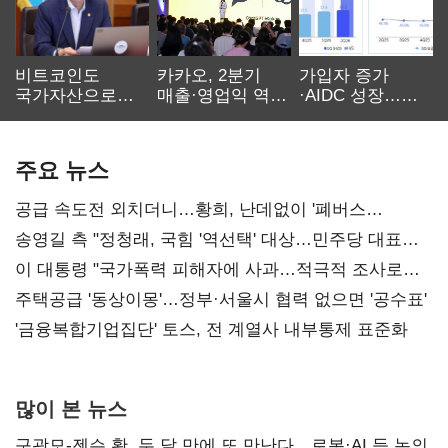
비트코인도
카카오, 2분기
가입자 증가
국가자산으로…'
매출·영업익 역대
·AIDC 성장…
보관·평가·처분'
최대…에이전트
SKT 2분기 성장
기준은 숙제
AI 수익화 관건
본궤도
주요 뉴스
공급 속도전 외치더니…황희, 난데없이 '폐버스
리모델링' 제안
송영길 측 "정청래, 국힘 '역선택' 대상…민주당 대표로
총선 지휘 못해"
이 대통령 "국가폭력 피해자에 사과…적극적 조사로
진실 밝혀야"
주택공급 '동상이몽'…정부·서울시 협력 없으면 '공수표'
'금융복합기업집단' 토스, 전 계열사 내부통제 표준화
많이 본 뉴스
구광모-젠슨 황, 두 달 만에 또 만난다…로봇·AI 등 논의