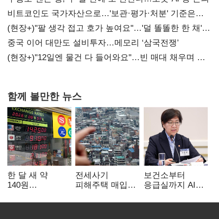
비트코인도 국가자산으로…'보관·평가·처분' 기준은
숙제
(현장+)"팔 생각 접고 호가 높여요"…'덜 똘똘한 한 채'
20억 키맞추기
중국 이어 대만도 설비투자…메모리 ‘삼국전쟁’
(현장+)"12일엔 물건 다 들어와요"…빈 매대 채우며 문
연 홈플러스
함께 볼만한 뉴스
한 달 새 약
전세사기
보건소부터
140원
피해주택 매입
응급실까지 AI
급락…'역대급
1만호 돌파…
확산…지역의료
엔저'에 원화
누적 피해자
혁신 본격화
변곡점
4만278명