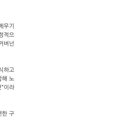
 메우기
안정적으
 거버넌
인식하고
합해 노
것”이라
연한 구