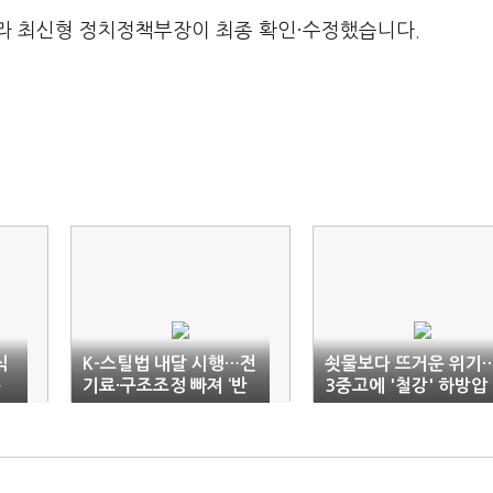
라 최신형 정치정책부장이 최종 확인·수정했습니다.
식
K-스틸법 내달 시행…전
쇳물보다 뜨거운 위기
용
기료·구조조정 빠져 ‘반
3중고에 '철강' 하방압
쪽’ 기대
력↑