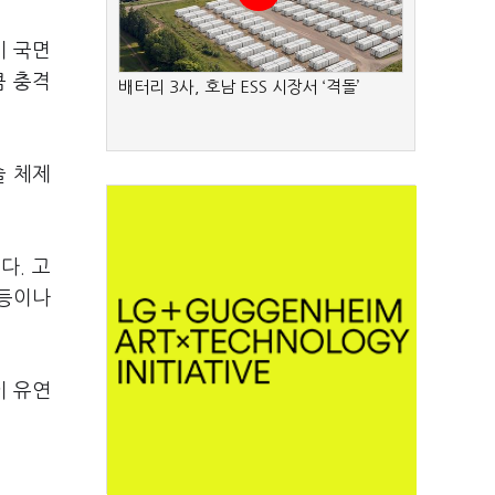
기 국면
큼 충격
배터리 3사, 호남 ESS 시장서 ‘격돌’
술 체제
다. 고
갈등이나
이 유연