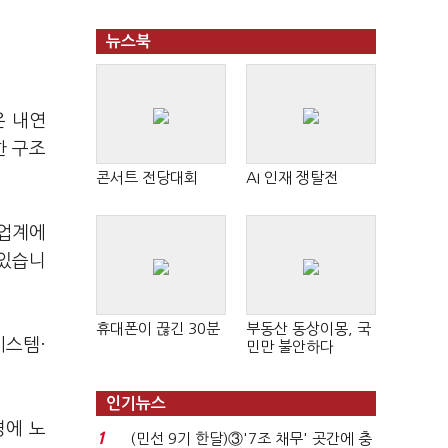
뉴스북
은 내연
한 구조
콘서트 전당대회
AI 인재 쟁탈전
 업계에
 있습니
휴대폰이 끊긴 30분
부동산 동상이몽, 국
시스템·
민만 불안하다
인기뉴스
경에 노
1
(민선 9기 한달)③'7조 채무' 곳간에 충