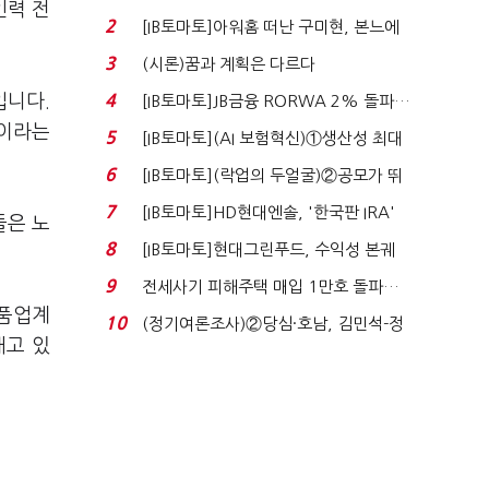
인력 전
격…추미애, 20년...
2
[IB토마토]아워홈 떠난 구미현, 본느에
340억 베팅…가...
3
(시론)꿈과 계획은 다르다
입니다.
4
[IB토마토]JB금융 RORWA 2% 돌파…
실적 견인은 은행 ...
심이라는
5
[IB토마토](AI 보험혁신)①생산성 최대
80% 개선…현실...
6
[IB토마토](락업의 두얼굴)②공모가 뛰
자 첫날 매도…FI ...
7
[IB토마토]HD현대엔솔, '한국판 IRA'
들은 노
수혜 부상…세액공...
8
[IB토마토]현대그린푸드, 수익성 본궤
도…실적 개선에 ...
9
전세사기 피해주택 매입 1만호 돌파…
부품업계
누적 피해자 4만2...
10
(정기여론조사)②당심·호남, 김민석-정
내고 있
청래 '초접전'...