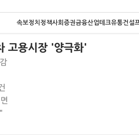
속보
정치
정책
사회
증권
금융
산업
테크
유통
건설
 고용시장 '양극화'
급감
건
직면
"