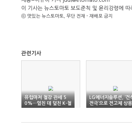
세종=이규하 기자 judi@etomato.com
이 기사는 뉴스토마토 보도준칙 및 윤리강령에 따
ⓒ 맛있는 뉴스토마토, 무단 전재 - 재배포 금지
관련기사
유럽마저 철강 관세 5
LG에너지솔루션, ‘건
0%…엎친 데 덮친 K-철
전극’으로 전고체 상
강
화 가속