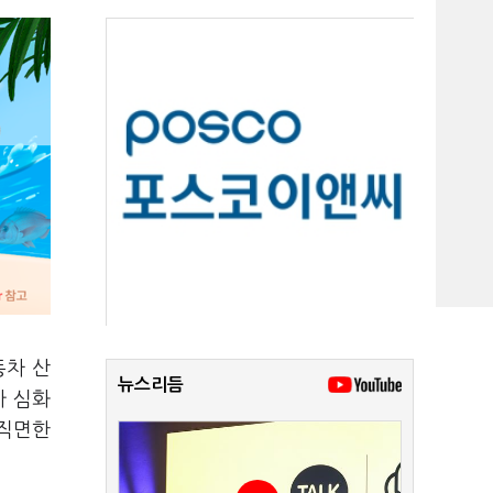
동차 산
뉴스리듬
가 심화
 직면한