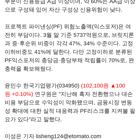
부분이 신용등급 A급 이상이며, 약 60%는 AA급 이상
으로 구성돼 있어 자산 구성상 신용위험이 낮다.
프로젝트 파이낸싱(PF) 위험노출액(익스포저)은 여
전히 부담이다. 3월 말 기준 5737억원으로, 브릿지론
과 중·후순위 비중이 각각 47%, 34% 수준이다. 고정
이하비중도 41%에 달한다. 다만 고정이하로 분류된
PF익스포저의 충당금·충당부채 적립률이 70%로, 완
충력을 확보해뒀다.
윤민수
한국기업평가(034950)
(102,100원 ▲100
원 +0.10%)
연구원은 "지난해 흑자 전환했으나 대손
비용 부담으로 수익성이 악화됐으며, 금융시장 변동
성 확대에 대한 실적 대응력과 PF리스크를 지켜볼 필
요가 있다"라고 말했다.
이성은 기자 lisheng124@etomato.com