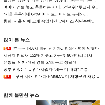
52시간까지 '뇌관'
호남은 '김민석' 서울·경기는 '정청래'…최종 승자는
'안갯속'
여야 재검토 놓고 충돌하는 사이…선관위 "투표자 수
오차 당연"
"서울 등록임대 84%비아파트…아파트 규제와
달리해야"
황희, 사흘 만에 고개 숙였지만…'폐버스 청년주택'
후폭풍
많이 본 뉴스
'한국판 IRA'서 빠진 전기차…청와대 벽에 막혔다
시금치 한달새 152% 치솟고 가금류 90만마리 폐사
은행들, 인천·전남·경북 57조 금고 쟁탈전
정부 믿었는데…임대사업자 "세금 더 내라" 분통
‘구금 사태’ 현대차 HMGMA, 미 재향군인 채용
확대로 분위기 반전
함께 볼만한 뉴스