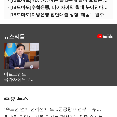
[IB토마토]KB금융, 비용 늘었는데 실적 효율은 개선…증권 호황 효과
[IB토마토]수협은행, 비이자이익 확대 늦어진다…공모운용사 인가 연말로
[IB토마토]지방은행 집단대출 성장 '제동'…입주절벽에 반사이익도 희박
뉴스리듬
비트코인도
국가자산으로…'
보관·평가·처분'
기준은 숙제
주요 뉴스
"속도전 넘어 전격전"에도…군공항 이전부터 주