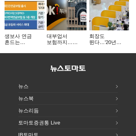
생보사 연금
대부업서
회장도
흔드는
보험까지…
뛴다…'20년
'증시변동성·
OK금융,
신한' vs '청라
장수리스크'
종합금융그룹
하나' 인천시금고
퍼즐 맞춘다
정면승부
뉴스
뉴스북
뉴스리듬
토마토증권통 Live
IB토마토