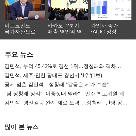
비트코인도
카카오, 2분기
가입자 증가
국가자산으로…'
매출·영업익 역대
·AIDC 성장…
보관·평가·처분'
최대…에이전트
SKT 2분기 성장
기준은 숙제
AI 수익화 관건
본궤도
주요 뉴스
김민석, 누적 45.42%로 경선 1위…정청래와 격차
0.86%p(2보)
김민석, 제주·인천 당대표 경선서 '1위'(1보)
공세 멈춘 김민석…정청래 "갈등은 제가 수습"
"팀 정청래 정리" "이중잣대 말라"…민주 최고위원 계파
다툼 격화
김민석 "경선갈등 완전 제로 노력"…정청래 "반명 공세
사과부터"
많이 본 뉴스