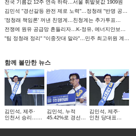
전국 기름값 12주 연속 하락…서울 휘발윳값 1909원
김민석 "경선갈등 완전 제로 노력"…정청래 "반명 공세
사과부터"
'정청래 책임론' 꺼낸 친명계…친청계는 추가투표
때리기
전쟁에 원유 공급망 흔들리자…K-정유, 에너지안보
핵심으로 재부상
"팀 정청래 정리" "이중잣대 말라"…민주 최고위원 계파
다툼 격화
함께 볼만한 뉴스
김민석, 제주·
김민석, 누적
김민석, 제주·
인천서 승리…
45.42%로 경선
인천 당대표
누적 득표율 '1위
1위…정청래와
경선서 '1위'(1보)
탈환'(종합)
격차
0.86%p(2보)