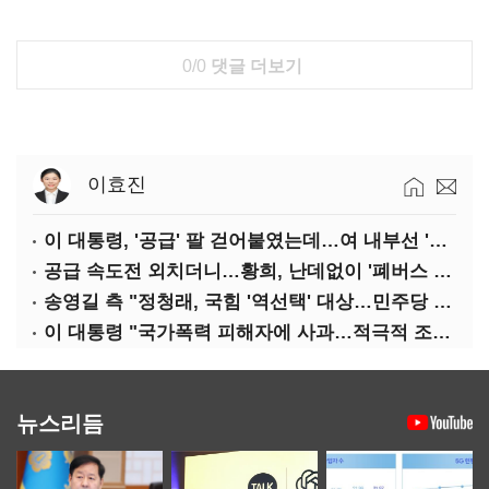
0/0
댓글 더보기
이효진
이 대통령, '공급' 팔 걷어붙였는데…여 내부선 '부동산 망언'(종합)
공급 속도전 외치더니…황희, 난데없이 '폐버스 리모델링' 제안
송영길 측 "정청래, 국힘 '역선택' 대상…민주당 대표로 총선 지휘 못해"
이 대통령 "국가폭력 피해자에 사과…적극적 조사로 진실 밝혀야"
뉴스리듬