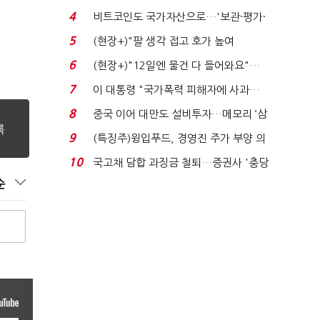
로봇·AI 등 논...
4
비트코인도 국가자산으로…'보관·평가·
처분' 기준은 ...
5
(현장+)"팔 생각 접고 호가 높여
요"…'덜 똘똘한 한 채' 20...
6
(현장+)"12일엔 물건 다 들어와요"…
빈 매대 채우며 문 연 ...
7
이 대통령 "국가폭력 피해자에 사과…
적극적 조사로 진...
8
중국 이어 대만도 설비투자…메모리 ‘삼
국전쟁’
9
(특징주)윙입푸드, 경영진 주가 부양 의
지에 상한가...
10
국고채 담합 과징금 철퇴…증권사 '충당
금 폭탄' 우려...
순