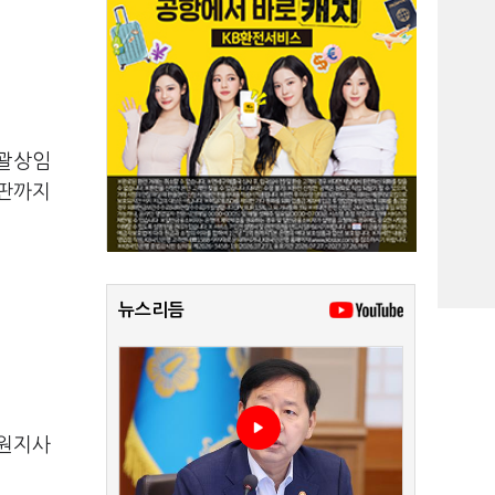
총괄상임
막판까지
뉴스리듬
강원지사