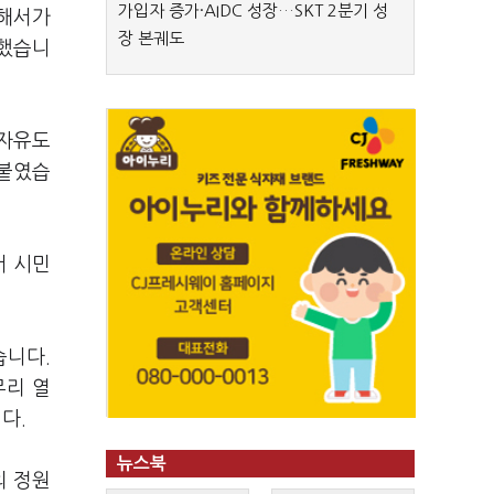
가입자 증가·AIDC 성장…SKT 2분기 성
잘해서가
장 본궤도
 했습니
 자유도
덧붙였습
서 시민
습니다.
무리 열
다.
뉴스북
의 정원