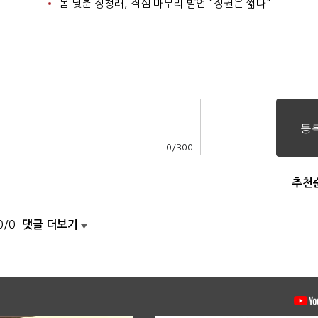
몸 낮춘 정청래, 작심 마무리 발언 "정권은 짧다"
0
/
300
추천
0/0
댓글 더보기