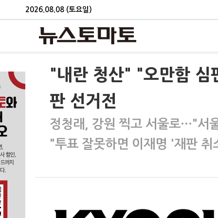
2026.08.08 (토요일)
"내란 청산" "오만함 심
판 선거전
정청래, 강원 찍고 서울로…"서울
"투표 잘못하면 이재명 '재판 취