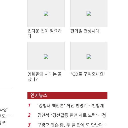
집다운 집이 필요하
편의점 전성시대
다
영화관의 시대는 끝
"CD로 구워오세요"
났다?
인기뉴스
1
'정청래 책임론' 꺼낸 친명계…친청계
라장'
는 추가투표 때리기...
2
김민석 "경선갈등 완전 제로 노력"…정
서울시장 선거의 '경고'…2030·부동산 놓치면 '총선도 대선도' 패배
청래 "반명 공세 사...
강조
3
구광모-젠슨 황, 두 달 만에 또 만난다…