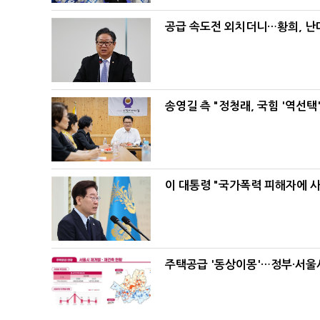
공급 속도전 외치더니…황희, 난
송영길 측 "정청래, 국힘 '역선
이 대통령 "국가폭력 피해자에 
주택공급 '동상이몽'…정부·서울시