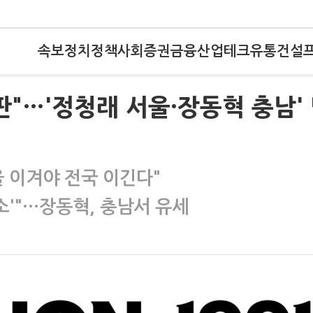
속보
정치
정책
사회
증권
금융
산업
테크
유통
건설
판"…'정청래 서울·장동혁 충남'
 이겨야 전국 이긴다"
소'"…장동혁, 충남서 유세