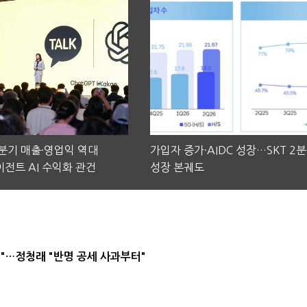
2분기 매출·영업익 역대
가입자 증가·AIDC 성장…SKT 2
전트 AI 수익화 관건
성장 본궤도
"…정청래 "반명 공세 사과부터"