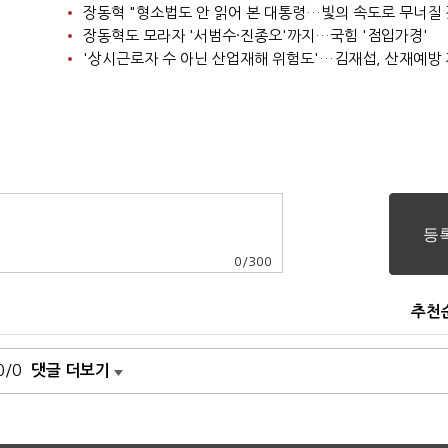
장동혁 "형소법도 안 읽어 본 대통령…빛의 속도로 무너질 
장동혁도 모라자 '서범수·진종오'까지…국힘 '점입가경'
0
/
300
추천
0/0
댓글 더보기