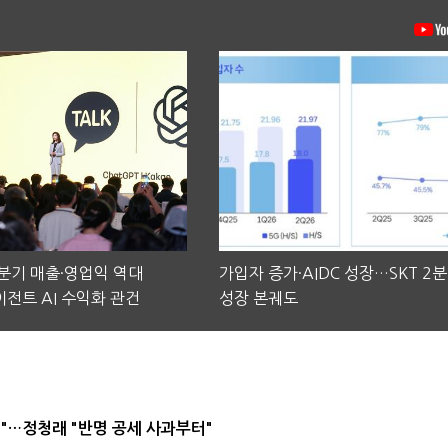
2분기 매출·영업익 역대
가입자 증가·AIDC 성장…SKT 2
전트 AI 수익화 관건
성장 본궤도
"…정청래 "반명 공세 사과부터"