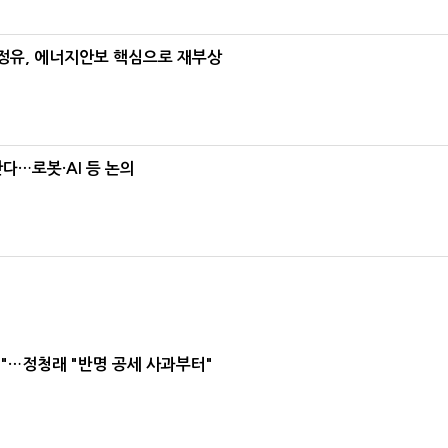
정유, 에너지안보 핵심으로 재부상
난다…로봇·AI 등 논의
"…정청래 "반명 공세 사과부터"