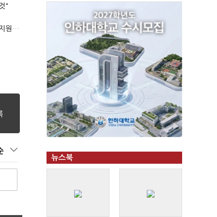
것"
'상시근로자 수 아닌 산업재해 위험도'…김재섭, 산재예방 지원기준 손질
순
뉴스북