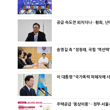
공급 속도전 외치더니…황희, 난
송영길 측 "정청래, 국힘 '역선
이 대통령 "국가폭력 피해자에 
주택공급 '동상이몽'…정부·서울시