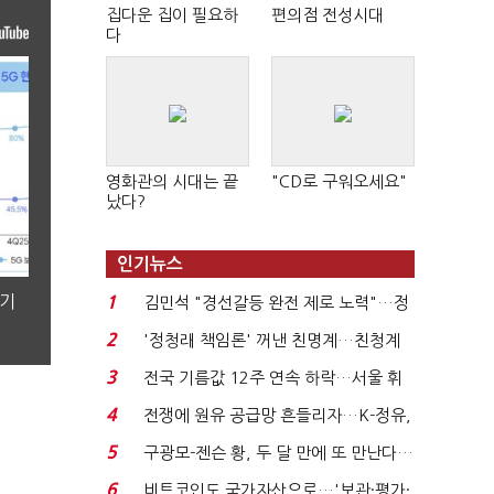
집다운 집이 필요하
편의점 전성시대
다
영화관의 시대는 끝
"CD로 구워오세요"
났다?
인기뉴스
분기
1
김민석 "경선갈등 완전 제로 노력"…정
청래 "반명 공세 사...
2
'정청래 책임론' 꺼낸 친명계…친청계
는 추가투표 때리기...
3
전국 기름값 12주 연속 하락…서울 휘
발윳값 1909원...
4
전쟁에 원유 공급망 흔들리자…K-정유,
에너지안보 핵심...
5
구광모-젠슨 황, 두 달 만에 또 만난다…
로봇·AI 등 논...
6
비트코인도 국가자산으로…'보관·평가·