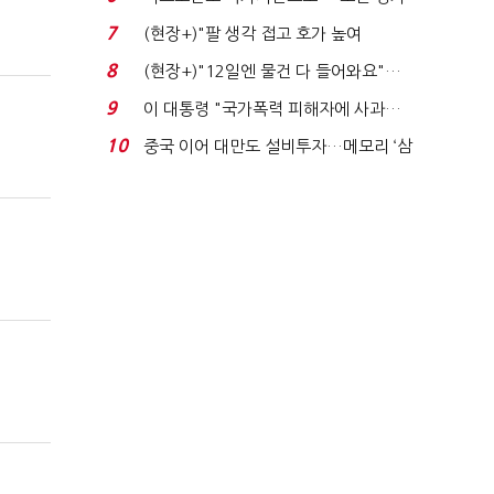
처분' 기준은 ...
7
(현장+)"팔 생각 접고 호가 높여
요"…'덜 똘똘한 한 채' 20...
8
(현장+)"12일엔 물건 다 들어와요"…
빈 매대 채우며 문 연 ...
9
이 대통령 "국가폭력 피해자에 사과…
적극적 조사로 진...
10
중국 이어 대만도 설비투자…메모리 ‘삼
국전쟁’