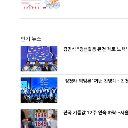
인기 뉴스
김민석 "경선갈등 완전 제로 노력"
'정청래 책임론' 꺼낸 친명계…친
전국 기름값 12주 연속 하락…서울