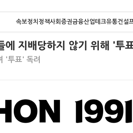
속보
정치
정책
사회
증권
금융
산업
테크
유통
건설
들에 지배당하지 않기 위해 '투표
 '투표' 독려