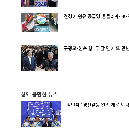
전쟁에 원유 공급망 흔들리자…K-
구광모-젠슨 황, 두 달 만에 또 만
함께 볼만한 뉴스
김민석 "경선갈등 완전 제로 노력