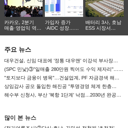
카카오, 2분기
가입자 증가
배터리 3사, 호남
매출·영업익 역대
·AIDC 성장…
ESS 시장서
최대…에이전트
SKT 2분기 성장
‘격돌’
AI 수익화 관건
본궤도
주요 뉴스
대우건설, 신임 대표에 '정통 대우맨' 이강석 부사장
내정
(SPC 민낯)③"일매출 280만원 찍어도 수익 제자리"…
점주 울리는 '상시 할인'
"토지보다 금융이 병목"…건설업계, PF 자금경색 해소
목소리
상임감사 공모 돌입한 해진공 "투명경영 체계 한층
강화"
해수부 신청사, 부산 '북항 1단계' 낙점…2030년 완공
목표
많이 본 뉴스