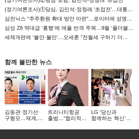
(정기여론조사)②당심·호남, 김민석-정청래 '초접전'
(정기여론조사)①당심, 김민석·정청래 '초접전'…대통령
지지도 '50% 아래로'(종합)
삼전닉스 “주주환원 확대 방안 마련”…로이터에 성명
보내
삼성 Z8 역대급 ‘흥행’에 애플 반격 주목…9월 ‘폴더블
대전’
세제개편에 ‘불안·불만’…오세훈 "전월세 구하기 더
힘들어질 것"
함께 볼만한 뉴스
김동관·정기선·
트리니티항공
LG ‘당신과
구형모…재계,
출범…“합리적
함께하는 혁신’…
1980년대생
가격·기대 이상
IFA서 ‘차세대 AI
전성시대
서비스로 승부”
홈’ 비전 공개