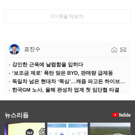
0/0
댓글 더보기
표진수
강인한 근육에 날렵함을 입히다
‘보조금 제로’ 폭탄 맞은 BYD, 판매량 급제동
독일차 넘은 현대차 ‘뚝심’…캐즘 파고든 하이브리드 역전극
한국GM 노사, 올해 완성차 업계 첫 임단협 타결
뉴스리듬