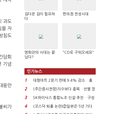
이 계속
집다운 집이 필요하
편의점 전성시대
다
비 과도
림을 자
 방침도
영화관의 시대는 끝
"CD로 구워오세요"
자간담회
났다?
년 기념
인기뉴스
1
대형마트 2분기 판매 9.4% 감소…홈
 대응만
플러스 사태 여파...
2
(주간증시전망)지수보다 종목…선별 장
세 이어진다...
3
SK하이닉스 통합노조 신설 추진…구성
원 간 성과급 불...
4
(코스닥 퇴출 논란)②일본은 5년 기다
 불씨가
려주는데 우리는 ...