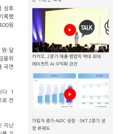
벌 상호
 기록했
400원
 원·달
카카오, 2분기 매출·영업익 역대 최대…
 금융위
에이전트 AI 수익화 관건
율 국면
다. 1
으로 전
가입자 증가·AIDC 성장…SKT 2분기 성
인 지난
장 본궤도