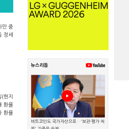
다만 중
동 정세
뉴스리듬
일(현지
대 환율
라 환율
비트코인도 국가자산으로…'보관·평가·처
분' 기준은 숙제