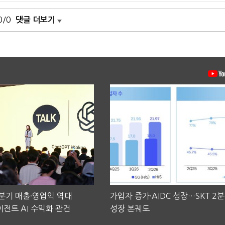
0/0
댓글 더보기
2분기 매출·영업익 역대
가입자 증가·AIDC 성장…SKT 2
전트 AI 수익화 관건
성장 본궤도