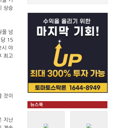
치를 기
시 상승
원을 넘
당 15
2시 야
후 최고
을 것이
뉴스북
은 지난