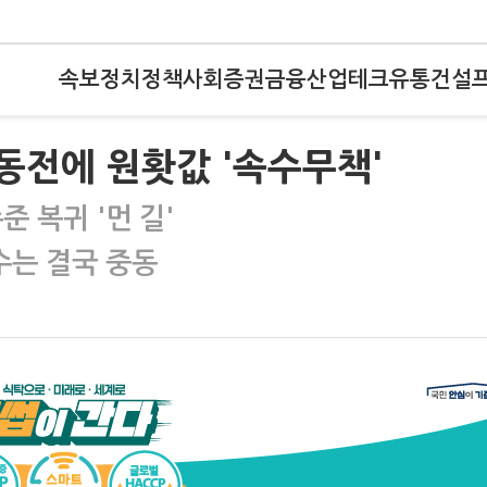
속보
정치
정책
사회
증권
금융
산업
테크
유통
건설
중동전에 원홧값 '속수무책'
 복귀 '먼 길'
수는 결국 중동