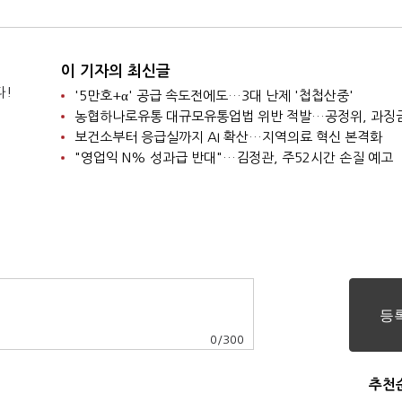
이 기자의 최신글
다!
'5만호+α' 공급 속도전에도…3대 난제 '첩첩산중'
보건소부터 응급실까지 AI 확산…지역의료 혁신 본격화
"영업익 N% 성과급 반대"…김정관, 주52시간 손질 예고
0
/
300
추천