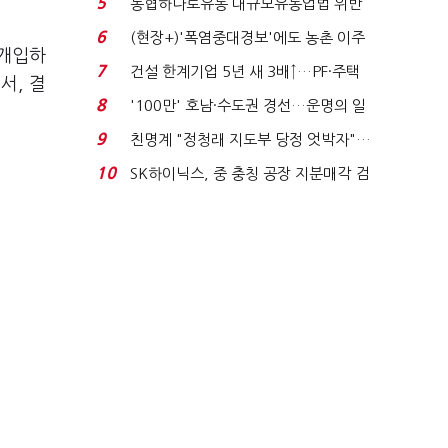
5
농협하나로유통 대규모유통업법 위반
적발…공정위, 과...
6
(현장+)'폭염중대경보'에도 농촌 이주
 개입하
노동자는 강행군…'야...
7
건설 한계기업 5년 새 3배↑…PF·주택
서, 결
침체에 재무 ...
8
'100만' 호남·수도권 경선…운명의 일
주일
9
친명계 "정청래 지도부 당정 엇박자"…
친청계 "신천지 오...
10
SK하이닉스, 중 충칭 공장 지분매각 검
토?…“확정된 바...