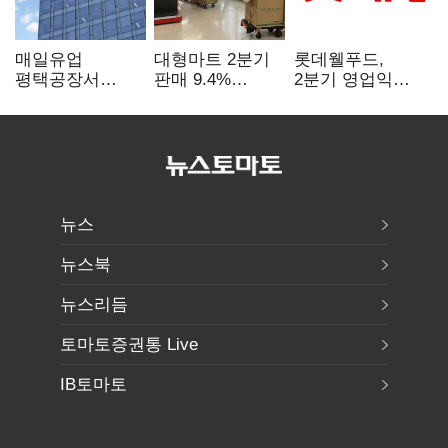
매일유업
대형마트 2분기
롯데웰푸드,
평택공장서
판매 9.4%
2분기 영업익
근로자 2명
감소…홈플러스
89%↑…해외
쓰러져…1명
사태 여파
사업이 실적 견인
사망
뉴스
뉴스북
뉴스리듬
토마토증권통 Live
IB토마토