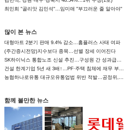
(2보)
김민석, 강원·대구·경북서 48.54%…1위 수성(1보)
최민희 "골리앗 김민석"…임미애 "부끄러운 줄 알아야"
많이 본 뉴스
대형마트 2분기 판매 9.4% 감소…홈플러스 사태 여파
(주간증시전망)지수보다 종목…선별 장세 이어진다
SK하이닉스 통합노조 신설 추진…구성원 간 성과급
불만 확산
건설 한계기업 5년 새 3배↑…PF·주택 침체에 재무 부담
확대
농협하나로유통 대규모유통업법 위반 적발…공정위,
과징금 4억6200만원 부과
함께 볼만한 뉴스