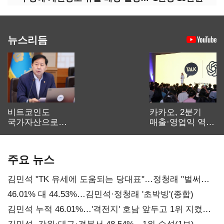
뉴스리듬
비트코인도
카카오, 2분기
국가자산으로…'
매출·영업익 역대
보관·평가·처분'
최대…에이전트
기준은 숙제
AI 수익화 관건
주요 뉴스
김민석 "TK 유세에 도움되는 당대표"…정청래 "벌써
대표된 양 당직 배분"
46.01% 대 44.53%…김민석·정청래 '초박빙'(종합)
김민석 누적 46.01%…'격전지' 호남 앞두고 1위 지켰다