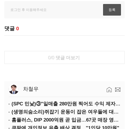
댓글
0
0/0
댓글 더보기
차철우
(SPC 민낯)③"일매출 280만원 찍어도 수익 제자리"…점주 울리는 '상시 할인'
(생명의숨소리)쥐잡기 운동이 잡은 여우들에 대하여
홈플러스, DIP 2000억원 곧 입금…67곳 매장 영업 재개 예정
쿠팡에 개인정보 유출 배상 결정…"1인당 10만원"