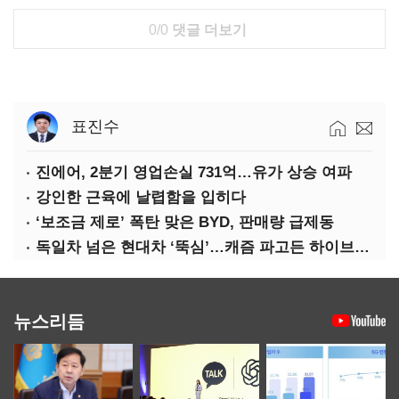
0/0
댓글 더보기
표진수
진에어, 2분기 영업손실 731억…유가 상승 여파
강인한 근육에 날렵함을 입히다
‘보조금 제로’ 폭탄 맞은 BYD, 판매량 급제동
독일차 넘은 현대차 ‘뚝심’…캐즘 파고든 하이브리드 역전극
뉴스리듬