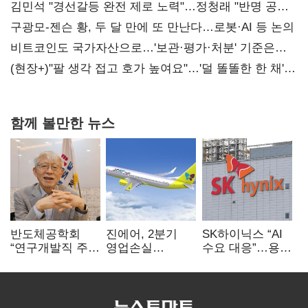
때리기
김민석 "경선갈등 완전 제로 노력"…정청래 "반명 공세
사과부터"
구광모-젠슨 황, 두 달 만에 또 만난다…로봇·AI 등 논의
비트코인도 국가자산으로…'보관·평가·처분' 기준은
숙제
(현장+)"팔 생각 접고 호가 높여요"…'덜 똘똘한 한 채'
20억 키맞추기
함께 볼만한 뉴스
반도체공학회
진에어, 2분기
SK하이닉스 “AI
“연구개발직 주
영업손실
수요 대응”…용인
52시간제
731억…유가
·청주 팹에 54조
개선해야”
상승 여파
투자