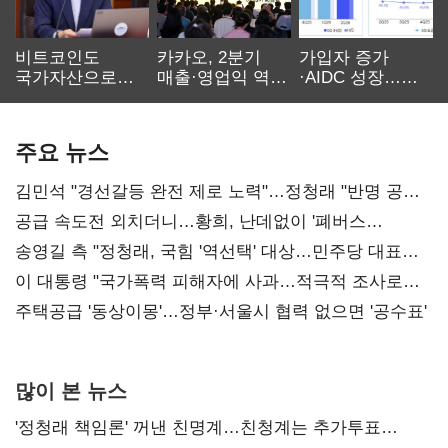
비트코인도
카카오, 2분기
가입자 증가
국가자산으로…'
매출·영업익 역대
·AIDC 성장…
보관·평가·처분'
최대…에이전트
SKT 2분기 성장
기준은 숙제
AI 수익화 관건
본궤도
주요 뉴스
김민석 "경선갈등 완전 제로 노력"…정청래 "반명 공세
사과부터"
공급 속도전 외치더니…황희, 난데없이 '폐버스
리모델링' 제안
송영길 측 "정청래, 국힘 '역선택' 대상…민주당 대표로
총선 지휘 못해"
이 대통령 "국가폭력 피해자에 사과…적극적 조사로
진실 밝혀야"
주택공급 '동상이몽'…정부·서울시 협력 없으면 '공수표'
많이 본 뉴스
'정청래 책임론' 꺼낸 친명계…친청계는 추가투표