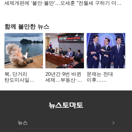
보내
세제개편에 ‘불안·불만’…오세훈 "전월세 구하기 더
힘들어질 것"
함께 볼만한 뉴스
북, 단거리
20년간 9번 바뀐
문제는 전대
탄도미사일
세제…부동산·
이후…
발사…안보실
상속세만
선호투표제로
"즉각 중단 촉구"
건드렸다
뒤집힐 땐
'지지층 불복'
뉴스