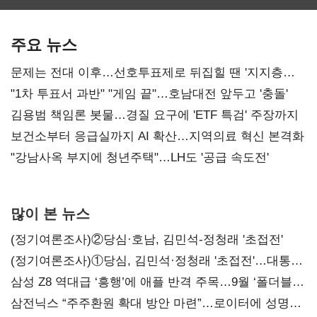
최대…에이전트
SKT 2분기 성장
‘격돌’
AI 수익화 관건
본궤도
주요 뉴스
문제는 전대 이후…선호투표제로 뒤집힐 땐 '지지층
불복'
"1차 투표서 과반" "게임 끝"…호남대전 앞두고 '충돌'
김용범 책임론 봇물…경질 요구에 'ETF 특검' 주장까지
보건소부터 응급실까지 AI 확산…지역의료 혁신 본격화
"강남사옥 부지에 청년주택"…LH도 '공급 속도전'
많이 본 뉴스
(정기여론조사)②당심·호남, 김민석-정청래 '초접전'
(정기여론조사)①당심, 김민석·정청래 '초접전'…대통령
지지도 '50% 아래로'(종합)
삼성 Z8 역대급 ‘흥행’에 애플 반격 주목…9월 ‘폴더블
대전’
삼전닉스 “주주환원 확대 방안 마련”…로이터에 성명