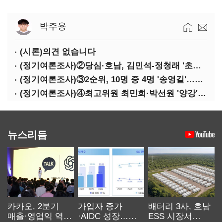
박주용
(시론)의견 없습니다
(정기여론조사)②당심·호남, 김민석-정청래 '초접전'
(정기여론조사)③2순위, 10명 중 4명 '송영길'…정청래 '한 자릿수'
(정기여론조사)④최고위원 최민희·박선원 '양강'…서미화·이성윤·임미애 뒤이어
뉴스리듬
카카오, 2분기
가입자 증가
배터리 3사, 호남
매출·영업익 역대
·AIDC 성장…
ESS 시장서