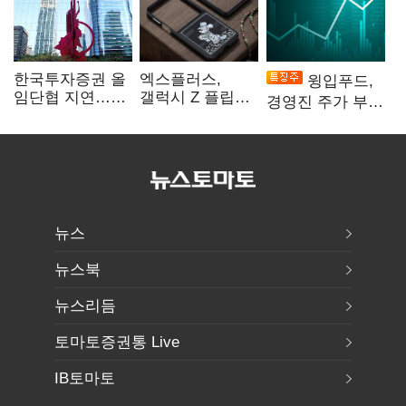
한국투자증권 올
엑스플러스,
윙입푸드,
임단협 지연…
갤럭시 Z 플립8·
경영진 주가 부양
8월에도 미타결
폴드8 전용
의지에 상한가
액세서리 출시
뉴스
뉴스북
뉴스리듬
토마토증권통 Live
IB토마토