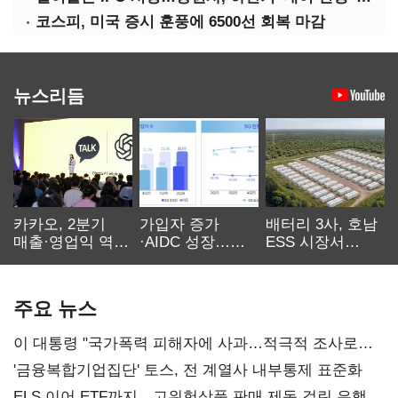
코스피, 미국 증시 훈풍에 6500선 회복 마감
뉴스리듬
카카오, 2분기
가입자 증가
배터리 3사, 호남
매출·영업익 역대
·AIDC 성장…
ESS 시장서
최대…에이전트
SKT 2분기 성장
‘격돌’
AI 수익화 관건
본궤도
주요 뉴스
이 대통령 "국가폭력 피해자에 사과…적극적 조사로
진실 밝혀야"
'금융복합기업집단' 토스, 전 계열사 내부통제 표준화
ELS 이어 ETF까지…고위험상품 판매 제동 걸린 은행