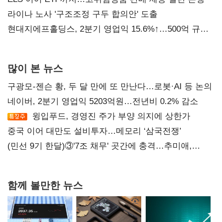
라이나 노사 '구조조정 구두 합의안' 도출
현대지에프홀딩스, 2분기 영업익 15.6%↑…500억 규모
자사주 매입
많이 본 뉴스
구광모-젠슨 황, 두 달 만에 또 만난다…로봇·AI 등 논의
네이버, 2분기 영업익 5203억원…전년비 0.2% 감소
윙입푸드, 경영진 주가 부양 의지에 상한가
중국 이어 대만도 설비투자…메모리 ‘삼국전쟁’
(민선 9기 한달)③'7조 채무' 곳간에 충격…추미애,
20년만에 '비상재정' 선언 승부수
함께 볼만한 뉴스