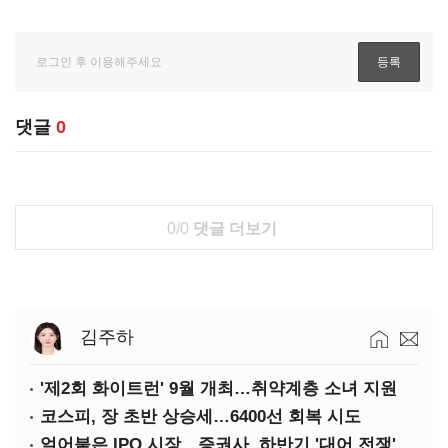
댓글
0
0/0
댓글 더보기
김주하
'제2회 화이트런' 9월 개최…취약계층 소녀 지원
코스피, 장 초반 상승세…6400선 회복 시도
얼어붙은 IPO 시장…증권사, 하반기 '대어 전쟁' 기대