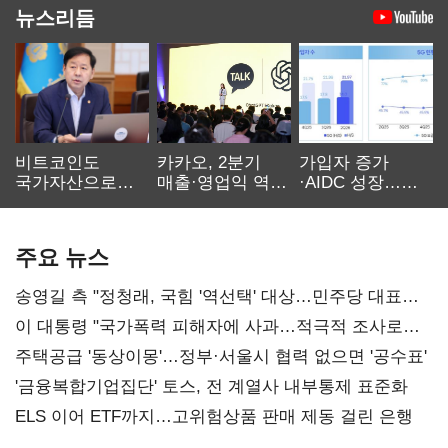
뉴스리듬
비트코인도
카카오, 2분기
가입자 증가
국가자산으로…'
매출·영업익 역대
·AIDC 성장…
보관·평가·처분'
최대…에이전트
SKT 2분기 성장
기준은 숙제
AI 수익화 관건
본궤도
주요 뉴스
송영길 측 "정청래, 국힘 '역선택' 대상…민주당 대표로
총선 지휘 못해"
이 대통령 "국가폭력 피해자에 사과…적극적 조사로
진실 밝혀야"
주택공급 '동상이몽'…정부·서울시 협력 없으면 '공수표'
'금융복합기업집단' 토스, 전 계열사 내부통제 표준화
ELS 이어 ETF까지…고위험상품 판매 제동 걸린 은행