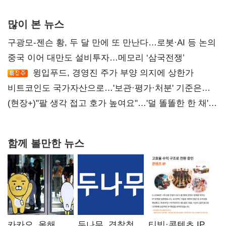
많이 본 뉴스
구광모-젠슨 황, 두 달 만에 또 만난다…로봇·AI 등 논의
중국 이어 대만도 설비투자…메모리 ‘삼국전쟁’
윙입푸드, 경영진 주가 부양 의지에 상한가
비트코인도 국가자산으로…'보관·평가·처분' 기준은
숙제
(현장+)"팔 생각 접고 호가 높여요"…'덜 똘똘한 한 채'
20억 키맞추기
함께 볼만한 뉴스
카카오, 올해
두나무, 경찰청
티빙·콘텐츠 IP