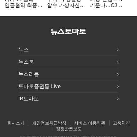
임금협약 최종
압수 가상자산
키운다…CJ
타결…연봉 6.3%
보관 맡는다…
ENM, 하반기
인상·격려금
커스터디 사업
글로벌 확장 가속
300만원
최종 낙찰
뉴스
뉴스북
뉴스리듬
토마토증권통 Live
IB토마토
회사소개
개인정보취급방침
서비스 이용약관
고충처리
정정반론보도