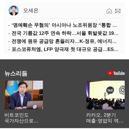
오세은
‘명예훼손 무혐의’ 아시아나 노조위원장 “통합 위해 법적 대응 않겠다”
전국 기름값 12주 연속 하락…서울 휘발윳값 1909원
전쟁에 원유 공급망 흔들리자…K-정유, 에너지안보 핵심으로 재부상
포스코퓨처엠, LFP 양극재 첫 대규모 공급…ESS 시장 공략
뉴스리듬
비트코인도
카카오, 2분기
국가자산으로…'
매출·영업익 역대
보관·평가·처분'
최대…에이전트