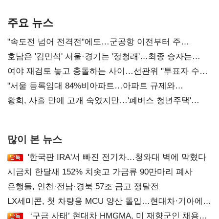
기준은 숙제
AI 수익화 관건
주요 뉴스
"속도전 넘어 전격전"에도…군공항 이전부터 주
52시간까지 '뇌관'
호남은 '김민석' 서울·경기는 '정청래'…최종 승자는
'안갯속'
여야 재검토 놓고 충돌하는 사이…선관위 "투표자 수
오차 당연"
"서울 등록임대 84%비아파트…아파트 규제와
달리해야"
황희, 사흘 만에 고개 숙였지만…'폐버스 청년주택'
후폭풍
많이 본 뉴스
'한국판 IRA'서 빠진 전기차…청와대 벽에 막혔다
시금치 한달새 152% 치솟고 가금류 90만마리 폐사
은행들, 인천·전남·경북 57조 금고 쟁탈전
LX세미콘, 첫 차량용 MCU 양산 돌입…현대차·기아에
공급
‘구금 사태’ 현대차 HMGMA, 미 재향군인 채용