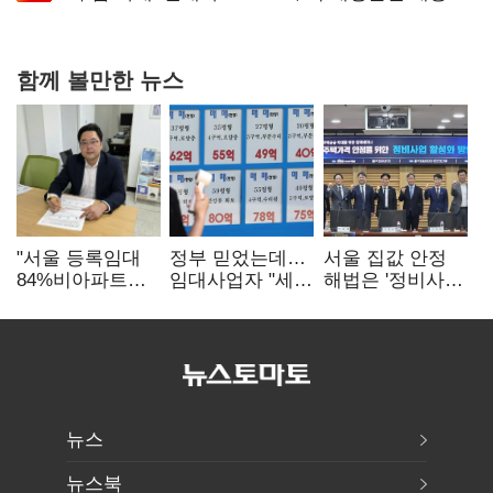
확대로 분위기 반전
함께 볼만한 뉴스
"서울 등록임대
정부 믿었는데…
서울 집값 안정
84%비아파트…
임대사업자 "세금
해법은 '정비사업
아파트 규제와
더 내라" 분통
속도전'…공사비·
달리해야"
분쟁 해소도 과제
뉴스
뉴스북