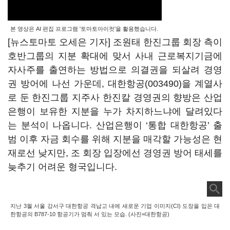
본 영상은 AI 편집 프로그램 '토마토아이컷'을 활용했습니다.
[뉴스토마토 오세은 기자] 조원태 한진그룹 회장 측이
호반그룹의 지분 확대에 맞서 사내 근로복지기금에
자사주를 출연하는 방법으로 의결권을 되살려 경영
권 방어에 나선 가운데,
대한항공(003490)
을 계열사
로 둔 한진그룹 지주사 한진칼 경영권의 향방은 산업
은행이 보유한 지분을 누가 차지하느냐에 달려있다
는 분석이 나옵니다. 산업은행이 ‘통합 대한항공’ 출
범 이후 자금 회수를 위해 지분을 매각할 가능성은 현
재로선 낮지만, 조 회장 입장에선 경영권 방어 태세를
늦추기 어려운 형국입니다.
지난 3월 서울 강서구 대한항공 격납고 내에 새로운 기업 이미지(CI) 도장을 입은 대
한항공의 B787-10 항공기가 멈춰 서 있는 모습. (사진=대한항공)